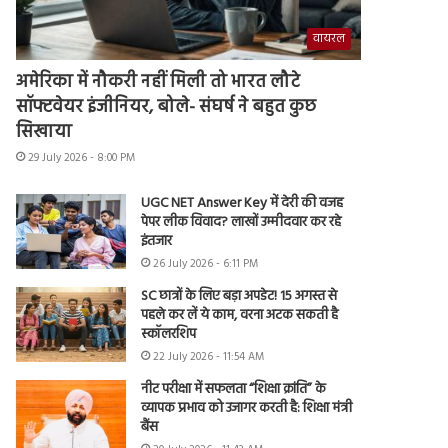
वायरल
अमेरिका में नौकरी नहीं मिली तो भारत लौटे
सॉफ्टवेयर इंजीनियर, बोले- संघर्ष ने बहुत कुछ
सिखाया
29 July 2026 - 8:00 PM
UGC NET Answer Key में देरी की वजह
पेपर लीक विवाद? लाखों उम्मीदवार कर रहे
इंतजार
26 July 2026 - 6:11 PM
SC छात्रों के लिए बड़ा अपडेट! 15 अगस्त से
पहले कर लें ये काम, वरना अटक सकती है
स्कॉलरशिप
22 July 2026 - 11:54 AM
नीट परीक्षा में सफलता “शिक्षा क्रांति” के
व्यापक प्रभाव को उजागर करती है: शिक्षा मंत्री
बैंस