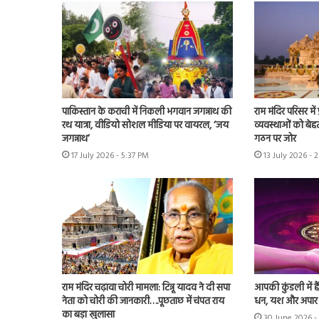
पाकिस्तान के कराची में निकली भगवान जगन्नाथ की
राम मंदिर परिसर म
रथ यात्रा, वीडियो सोशल मीडिया पर वायरल, ‘जय
व्यवस्थाओं को बेहत
जगन्नाथ’
गठन पर जोर
17 July 2026 - 5:37 PM
13 July 2026 - 
राम मंदिर चढ़ावा चोरी मामला: टिन्नू यादव ने दी सपा
आपकी कुंडली में ह
नेता को चोरी की जानकारी….पूछताछ में चंपत राय
धन, यश और अपा
का बड़ा खुलासा
30 June 2026 -