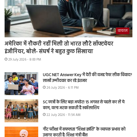
वायरल
अमेरिका में नौकरी नहीं मिली तो भारत लौटे सॉफ्टवेयर
इंजीनियर, बोले- संघर्ष ने बहुत कुछ सिखाया
29 July 2026 - 8:00 PM
UGC NET Answer Key में देरी की वजह पेपर लीक विवाद?
लाखों उम्मीदवार कर रहे इंतजार
26 July 2026 - 6:11 PM
SC छात्रों के लिए बड़ा अपडेट! 15 अगस्त से पहले कर लें ये
काम, वरना अटक सकती है स्कॉलरशिप
22 July 2026 - 11:54 AM
नीट परीक्षा में सफलता “शिक्षा क्रांति” के व्यापक प्रभाव को
उजागर करती है: शिक्षा मंत्री बैंस