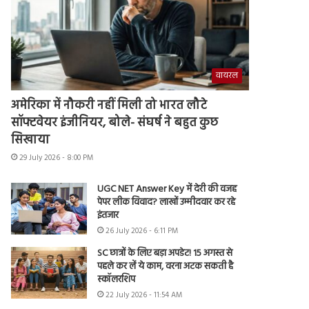
वायरल
अमेरिका में नौकरी नहीं मिली तो भारत लौटे
सॉफ्टवेयर इंजीनियर, बोले- संघर्ष ने बहुत कुछ
सिखाया
29 July 2026 - 8:00 PM
UGC NET Answer Key में देरी की वजह
पेपर लीक विवाद? लाखों उम्मीदवार कर रहे
इंतजार
26 July 2026 - 6:11 PM
SC छात्रों के लिए बड़ा अपडेट! 15 अगस्त से
पहले कर लें ये काम, वरना अटक सकती है
स्कॉलरशिप
22 July 2026 - 11:54 AM