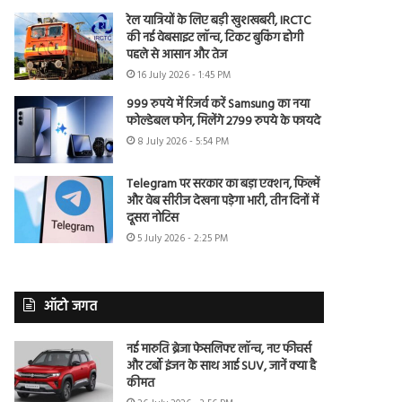
रेल यात्रियों के लिए बड़ी खुशखबरी, IRCTC
की नई वेबसाइट लॉन्च, टिकट बुकिंग होगी
पहले से आसान और तेज
16 July 2026 - 1:45 PM
999 रुपये में रिजर्व करें Samsung का नया
फोल्डेबल फोन, मिलेंगे 2799 रुपये के फायदे
8 July 2026 - 5:54 PM
Telegram पर सरकार का बड़ा एक्शन, फिल्में
और वेब सीरीज देखना पड़ेगा भारी, तीन दिनों में
दूसरा नोटिस
5 July 2026 - 2:25 PM
ऑटो जगत
नई मारुति ब्रेजा फेसलिफ्ट लॉन्च, नए फीचर्स
और टर्बो इंजन के साथ आई SUV, जानें क्या है
कीमत