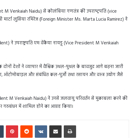
ent M Venkaiah Naidu) से कोलंबिया गणतंत्र की उपराष्‍ट्रपति (vice
री मार्टा लुसिया रमिरेज (Foreign Minister Ms. Marta Lucia Ramirez) ने
ent) ने उपराष्ट्रपति एम वेंकैया नायडू (Vice President M Venkaiah
 दोनों देशों ने व्‍यापार में वैश्विक उथल-पुथल के बावजुद आगे बढ़ना जारी
माण, ऑटोमोबाइल और संबंधित कल-पुर्जों तथा रसायन और वस्‍त्र उद्योग जैसे
esident M Venkaiah Naidu) ने उनसे जलवायु परिवर्तन से मुकाबला करने की
्रीय सौर गठबंधन में शामिल होने का आग्रह किया।
In
Tumblr
Pinterest
Reddit
VKontakte
Share via Email
Print