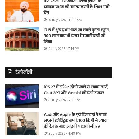
नीट परीक्षा में सफलता “शिक्षा क्रांति” के
व्यापक प्रभाव को उजागर करती है: शिक्षा मंत्री
बैंस
20 July 2026 - 11:43 AM
1715 में शुरू हुआ भारत का सबसे पुराना स्कूल,
300 साल बाद भी दे रहा है हजारों छात्रों को
शिक्षा
19 July 2026 - 7:14 PM
टेक्नोलॉजी
iOS 27 में नई Siri होगी पहले से ज्यादा स्मार्ट,
ChatGPT और Gemini को देगी टक्कर
25 July 2026 - 7:52 PM
Audi और Apple के पूर्व डिजाइनरों ने बनाई
लग्जरी इलेक्ट्रिक बग्गी, 100 किमी से ज्यादा
की रेंज के साथ आएगी यह अनोखी EV
19 July 2026 - 4:48 PM