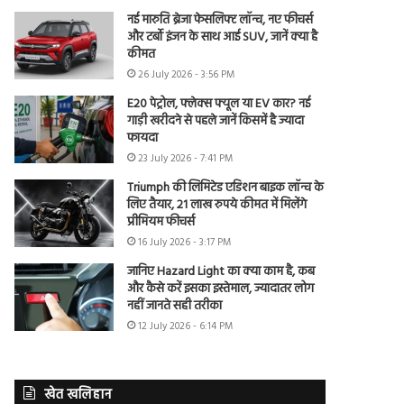
नई मारुति ब्रेजा फेसलिफ्ट लॉन्च, नए फीचर्स
और टर्बो इंजन के साथ आई SUV, जानें क्या है
कीमत
26 July 2026 - 3:56 PM
E20 पेट्रोल, फ्लेक्स फ्यूल या EV कार? नई
गाड़ी खरीदने से पहले जानें किसमें है ज्यादा
फायदा
23 July 2026 - 7:41 PM
Triumph की लिमिटेड एडिशन बाइक लॉन्च के
लिए तैयार, 21 लाख रुपये कीमत में मिलेंगे
प्रीमियम फीचर्स
16 July 2026 - 3:17 PM
जानिए Hazard Light का क्या काम है, कब
और कैसे करें इसका इस्तेमाल, ज्यादातर लोग
नहीं जानते सही तरीका
12 July 2026 - 6:14 PM
खेत खलिहान