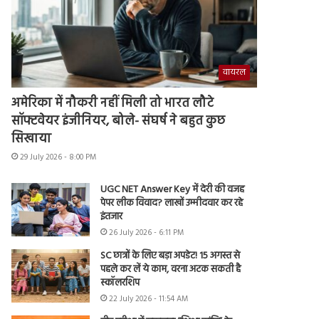
वायरल
अमेरिका में नौकरी नहीं मिली तो भारत लौटे
सॉफ्टवेयर इंजीनियर, बोले- संघर्ष ने बहुत कुछ
सिखाया
29 July 2026 - 8:00 PM
UGC NET Answer Key में देरी की वजह
पेपर लीक विवाद? लाखों उम्मीदवार कर रहे
इंतजार
26 July 2026 - 6:11 PM
SC छात्रों के लिए बड़ा अपडेट! 15 अगस्त से
पहले कर लें ये काम, वरना अटक सकती है
स्कॉलरशिप
22 July 2026 - 11:54 AM