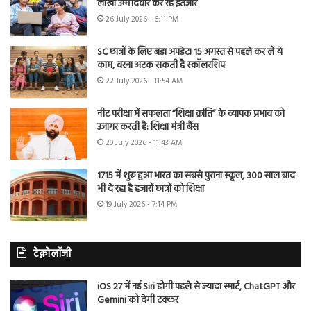
लाखों उम्मीदवार कर रहे इंतजार
26 July 2026 - 6:11 PM
SC छात्रों के लिए बड़ा अपडेट! 15 अगस्त से पहले कर लें ये
काम, वरना अटक सकती है स्कॉलरशिप
22 July 2026 - 11:54 AM
नीट परीक्षा में सफलता “शिक्षा क्रांति” के व्यापक प्रभाव को
उजागर करती है: शिक्षा मंत्री बैंस
20 July 2026 - 11:43 AM
1715 में शुरू हुआ भारत का सबसे पुराना स्कूल, 300 साल बाद
भी दे रहा है हजारों छात्रों को शिक्षा
19 July 2026 - 7:14 PM
टेक्नोलॉजी
iOS 27 में नई Siri होगी पहले से ज्यादा स्मार्ट, ChatGPT और
Gemini को देगी टक्कर