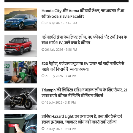
Honda City और Verna की बढ़ी टेंशन, नए अवतार में आ
रही Skoda Slavia Facelift
30 July 2026 - 7:48 PM
नई मारुति ब्रेजा फेसलिफ्ट लॉन्च, नए फीचर्स और टर्बो इंजन के
साथ आई SUV, जानें क्या है कीमत
26 July 2026 - 3:56 PM
E20 पेट्रोल, फ्लेक्स फ्यूल या EV कार? नई गाड़ी खरीदने से
पहले जानें किसमें है ज्यादा फायदा
23 July 2026 - 7:41 PM
Triumph की लिमिटेड एडिशन बाइक लॉन्च के लिए तैयार, 21
लाख रुपये कीमत में मिलेंगे प्रीमियम फीचर्स
16 July 2026 - 3:17 PM
जानिए Hazard Light का क्या काम है, कब और कैसे करें
इसका इस्तेमाल, ज्यादातर लोग नहीं जानते सही तरीका
12 July 2026 - 6:14 PM