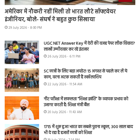
अमेरिका में नौकरी नहीं मिली तो भारत लौटे सॉफ्टवेयर
इंजीनियर, बोले- संघर्ष ने बहुत कुछ सिखाया
29 July 2026 - 8:00 PM
UGC NET Answer Key में देरी की वजह पेपर लीक विवाद?
लाखों उम्मीदवार कर रहे इंतजार
26 July 2026 - 6:11 PM
SC छात्रों के लिए बड़ा अपडेट! 15 अगस्त से पहले कर लें ये
काम, वरना अटक सकती है स्कॉलरशिप
22 July 2026 - 11:54 AM
नीट परीक्षा में सफलता “शिक्षा क्रांति” के व्यापक प्रभाव को
उजागर करती है: शिक्षा मंत्री बैंस
20 July 2026 - 11:43 AM
1715 में शुरू हुआ भारत का सबसे पुराना स्कूल, 300 साल बाद
भी दे रहा है हजारों छात्रों को शिक्षा
19 July 2026 - 7:14 PM