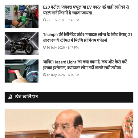
E20 पेट्रोल, फ्लेक्स फ्यूल या EV कार? नई गाड़ी खरीदने से
पहले जानें किसमें है ज्यादा फायदा
23 July 2026 - 7:41 PM
Triumph की लिमिटेड एडिशन बाइक लॉन्च के लिए तैयार, 21
लाख रुपये कीमत में मिलेंगे प्रीमियम फीचर्स
16 July 2026 - 3:17 PM
जानिए Hazard Light का क्या काम है, कब और कैसे करें
इसका इस्तेमाल, ज्यादातर लोग नहीं जानते सही तरीका
12 July 2026 - 6:14 PM
खेत खलिहान