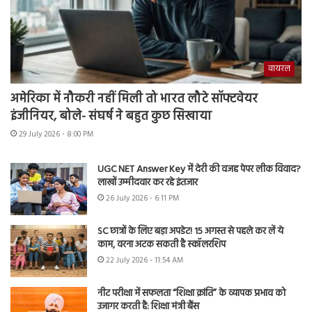
वायरल
अमेरिका में नौकरी नहीं मिली तो भारत लौटे सॉफ्टवेयर
इंजीनियर, बोले- संघर्ष ने बहुत कुछ सिखाया
29 July 2026 - 8:00 PM
UGC NET Answer Key में देरी की वजह पेपर लीक विवाद?
लाखों उम्मीदवार कर रहे इंतजार
26 July 2026 - 6:11 PM
SC छात्रों के लिए बड़ा अपडेट! 15 अगस्त से पहले कर लें ये
काम, वरना अटक सकती है स्कॉलरशिप
22 July 2026 - 11:54 AM
नीट परीक्षा में सफलता “शिक्षा क्रांति” के व्यापक प्रभाव को
उजागर करती है: शिक्षा मंत्री बैंस