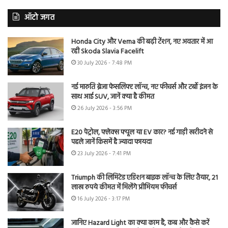
ऑटो जगत
Honda City और Verna की बढ़ी टेंशन, नए अवतार में आ
रही Skoda Slavia Facelift
30 July 2026 - 7:48 PM
नई मारुति ब्रेजा फेसलिफ्ट लॉन्च, नए फीचर्स और टर्बो इंजन के
साथ आई SUV, जानें क्या है कीमत
26 July 2026 - 3:56 PM
E20 पेट्रोल, फ्लेक्स फ्यूल या EV कार? नई गाड़ी खरीदने से
पहले जानें किसमें है ज्यादा फायदा
23 July 2026 - 7:41 PM
Triumph की लिमिटेड एडिशन बाइक लॉन्च के लिए तैयार, 21
लाख रुपये कीमत में मिलेंगे प्रीमियम फीचर्स
16 July 2026 - 3:17 PM
जानिए Hazard Light का क्या काम है, कब और कैसे करें