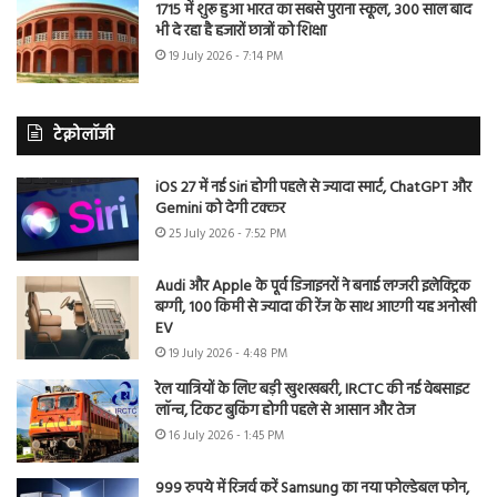
1715 में शुरू हुआ भारत का सबसे पुराना स्कूल, 300 साल बाद
भी दे रहा है हजारों छात्रों को शिक्षा
19 July 2026 - 7:14 PM
टेक्नोलॉजी
iOS 27 में नई Siri होगी पहले से ज्यादा स्मार्ट, ChatGPT और
Gemini को देगी टक्कर
25 July 2026 - 7:52 PM
Audi और Apple के पूर्व डिजाइनरों ने बनाई लग्जरी इलेक्ट्रिक
बग्गी, 100 किमी से ज्यादा की रेंज के साथ आएगी यह अनोखी
EV
19 July 2026 - 4:48 PM
रेल यात्रियों के लिए बड़ी खुशखबरी, IRCTC की नई वेबसाइट
लॉन्च, टिकट बुकिंग होगी पहले से आसान और तेज
16 July 2026 - 1:45 PM
999 रुपये में रिजर्व करें Samsung का नया फोल्डेबल फोन,