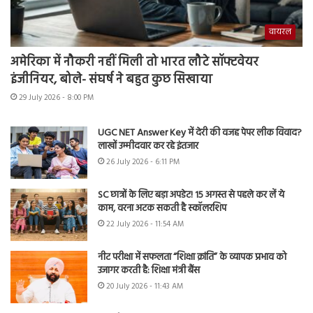
वायरल
अमेरिका में नौकरी नहीं मिली तो भारत लौटे सॉफ्टवेयर
इंजीनियर, बोले- संघर्ष ने बहुत कुछ सिखाया
29 July 2026 - 8:00 PM
UGC NET Answer Key में देरी की वजह पेपर लीक विवाद?
लाखों उम्मीदवार कर रहे इंतजार
26 July 2026 - 6:11 PM
SC छात्रों के लिए बड़ा अपडेट! 15 अगस्त से पहले कर लें ये
काम, वरना अटक सकती है स्कॉलरशिप
22 July 2026 - 11:54 AM
नीट परीक्षा में सफलता “शिक्षा क्रांति” के व्यापक प्रभाव को
उजागर करती है: शिक्षा मंत्री बैंस
20 July 2026 - 11:43 AM