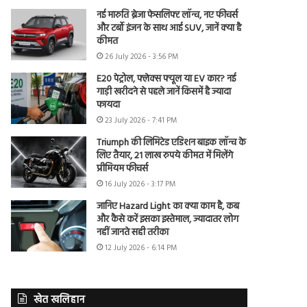
नई मारुति ब्रेजा फेसलिफ्ट लॉन्च, नए फीचर्स
और टर्बो इंजन के साथ आई SUV, जानें क्या है
कीमत
26 July 2026 - 3:56 PM
E20 पेट्रोल, फ्लेक्स फ्यूल या EV कार? नई
गाड़ी खरीदने से पहले जानें किसमें है ज्यादा
फायदा
23 July 2026 - 7:41 PM
Triumph की लिमिटेड एडिशन बाइक लॉन्च के
लिए तैयार, 21 लाख रुपये कीमत में मिलेंगे
प्रीमियम फीचर्स
16 July 2026 - 3:17 PM
जानिए Hazard Light का क्या काम है, कब
और कैसे करें इसका इस्तेमाल, ज्यादातर लोग
नहीं जानते सही तरीका
12 July 2026 - 6:14 PM
खेत खलिहान