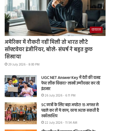
वायरल
अमेरिका में नौकरी नहीं मिली तो भारत लौटे
सॉफ्टवेयर इंजीनियर, बोले- संघर्ष ने बहुत कुछ
सिखाया
29 July 2026 - 8:00 PM
UGC NET Answer Key में देरी की वजह
पेपर लीक विवाद? लाखों उम्मीदवार कर रहे
इंतजार
26 July 2026 - 6:11 PM
SC छात्रों के लिए बड़ा अपडेट! 15 अगस्त से
पहले कर लें ये काम, वरना अटक सकती है
स्कॉलरशिप
22 July 2026 - 11:54 AM