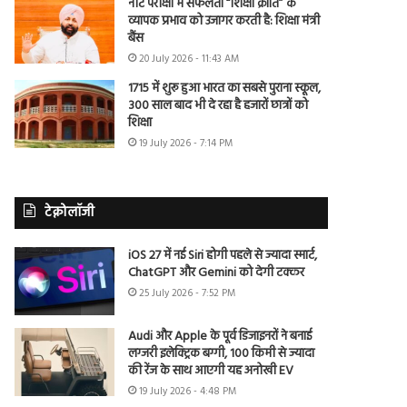
नीट परीक्षा में सफलता “शिक्षा क्रांति” के
व्यापक प्रभाव को उजागर करती है: शिक्षा मंत्री
बैंस
20 July 2026 - 11:43 AM
1715 में शुरू हुआ भारत का सबसे पुराना स्कूल,
300 साल बाद भी दे रहा है हजारों छात्रों को
शिक्षा
19 July 2026 - 7:14 PM
टेक्नोलॉजी
iOS 27 में नई Siri होगी पहले से ज्यादा स्मार्ट,
ChatGPT और Gemini को देगी टक्कर
25 July 2026 - 7:52 PM
Audi और Apple के पूर्व डिजाइनरों ने बनाई
लग्जरी इलेक्ट्रिक बग्गी, 100 किमी से ज्यादा
की रेंज के साथ आएगी यह अनोखी EV
19 July 2026 - 4:48 PM