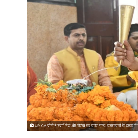
UP: CM योगी ने रुद्राभिषेक और गोसेवा कर बटोरा पुण्य, बजरंगबली के दरबार मे