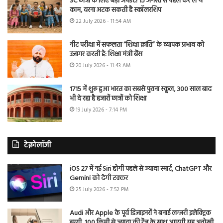
SC छात्रों के लिए बड़ा अपडेट! 15 अगस्त से पहले कर लें ये
काम, वरना अटक सकती है स्कॉलरशिप
22 July 2026 - 11:54 AM
नीट परीक्षा में सफलता “शिक्षा क्रांति” के व्यापक प्रभाव को
उजागर करती है: शिक्षा मंत्री बैंस
20 July 2026 - 11:43 AM
1715 में शुरू हुआ भारत का सबसे पुराना स्कूल, 300 साल बाद
भी दे रहा है हजारों छात्रों को शिक्षा
19 July 2026 - 7:14 PM
टेक्नोलॉजी
iOS 27 में नई Siri होगी पहले से ज्यादा स्मार्ट, ChatGPT और
Gemini को देगी टक्कर
25 July 2026 - 7:52 PM
Audi और Apple के पूर्व डिजाइनरों ने बनाई लग्जरी इलेक्ट्रिक
बग्गी, 100 किमी से ज्यादा की रेंज के साथ आएगी यह अनोखी