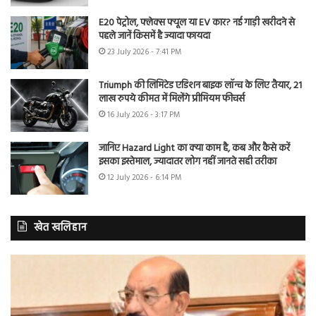
E20 पेट्रोल, फ्लेक्स फ्यूल या EV कार? नई गाड़ी खरीदने से
पहले जानें किसमें है ज्यादा फायदा
23 July 2026 - 7:41 PM
Triumph की लिमिटेड एडिशन बाइक लॉन्च के लिए तैयार, 21
लाख रुपये कीमत में मिलेंगे प्रीमियम फीचर्स
16 July 2026 - 3:17 PM
जानिए Hazard Light का क्या काम है, कब और कैसे करें
इसका इस्तेमाल, ज्यादातर लोग नहीं जानते सही तरीका
12 July 2026 - 6:14 PM
खेत खलिहान