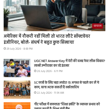
वायरल
अमेरिका में नौकरी नहीं मिली तो भारत लौटे सॉफ्टवेयर
इंजीनियर, बोले- संघर्ष ने बहुत कुछ सिखाया
29 July 2026 - 8:00 PM
UGC NET Answer Key में देरी की वजह पेपर लीक विवाद?
लाखों उम्मीदवार कर रहे इंतजार
26 July 2026 - 6:11 PM
SC छात्रों के लिए बड़ा अपडेट! 15 अगस्त से पहले कर लें ये
काम, वरना अटक सकती है स्कॉलरशिप
22 July 2026 - 11:54 AM
नीट परीक्षा में सफलता “शिक्षा क्रांति” के व्यापक प्रभाव को