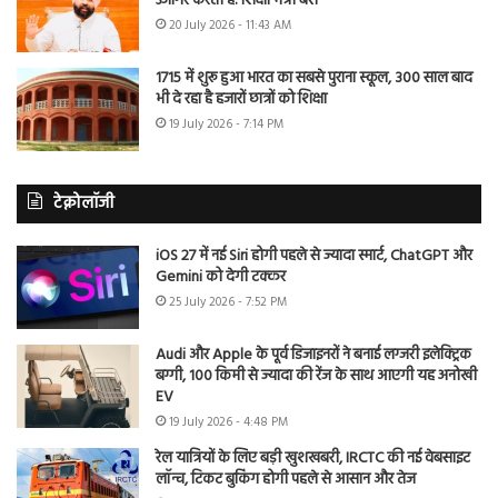
उजागर करती है: शिक्षा मंत्री बैंस
20 July 2026 - 11:43 AM
1715 में शुरू हुआ भारत का सबसे पुराना स्कूल, 300 साल बाद
भी दे रहा है हजारों छात्रों को शिक्षा
19 July 2026 - 7:14 PM
टेक्नोलॉजी
iOS 27 में नई Siri होगी पहले से ज्यादा स्मार्ट, ChatGPT और
Gemini को देगी टक्कर
25 July 2026 - 7:52 PM
Audi और Apple के पूर्व डिजाइनरों ने बनाई लग्जरी इलेक्ट्रिक
बग्गी, 100 किमी से ज्यादा की रेंज के साथ आएगी यह अनोखी
EV
19 July 2026 - 4:48 PM
रेल यात्रियों के लिए बड़ी खुशखबरी, IRCTC की नई वेबसाइट
लॉन्च, टिकट बुकिंग होगी पहले से आसान और तेज