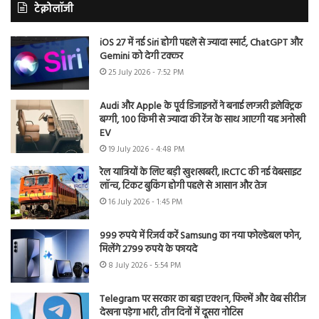
टेक्नोलॉजी
iOS 27 में नई Siri होगी पहले से ज्यादा स्मार्ट, ChatGPT और
Gemini को देगी टक्कर
25 July 2026 - 7:52 PM
Audi और Apple के पूर्व डिजाइनरों ने बनाई लग्जरी इलेक्ट्रिक
बग्गी, 100 किमी से ज्यादा की रेंज के साथ आएगी यह अनोखी
EV
19 July 2026 - 4:48 PM
रेल यात्रियों के लिए बड़ी खुशखबरी, IRCTC की नई वेबसाइट
लॉन्च, टिकट बुकिंग होगी पहले से आसान और तेज
16 July 2026 - 1:45 PM
999 रुपये में रिजर्व करें Samsung का नया फोल्डेबल फोन,
मिलेंगे 2799 रुपये के फायदे
8 July 2026 - 5:54 PM
Telegram पर सरकार का बड़ा एक्शन, फिल्में और वेब सीरीज
देखना पड़ेगा भारी, तीन दिनों में दूसरा नोटिस