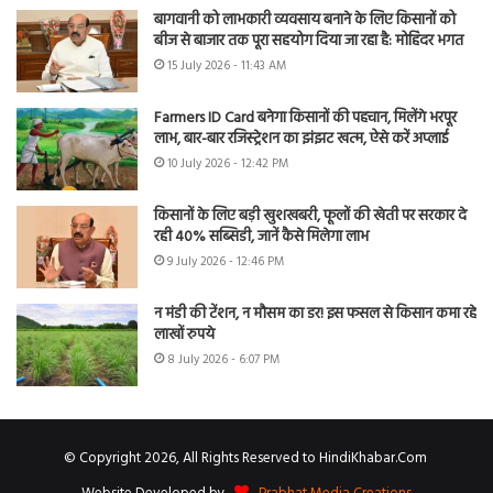
बागवानी को लाभकारी व्यवसाय बनाने के लिए किसानों को
बीज से बाजार तक पूरा सहयोग दिया जा रहा है: मोहिंदर भगत
15 July 2026 - 11:43 AM
Farmers ID Card बनेगा किसानों की पहचान, मिलेंगे भरपूर
लाभ, बार-बार रजिस्ट्रेशन का झंझट खत्म, ऐसे करें अप्लाई
10 July 2026 - 12:42 PM
किसानों के लिए बड़ी खुशखबरी, फूलों की खेती पर सरकार दे
रही 40% सब्सिडी, जानें कैसे मिलेगा लाभ
9 July 2026 - 12:46 PM
न मंडी की टेंशन, न मौसम का डर! इस फसल से किसान कमा रहे
लाखों रुपये
8 July 2026 - 6:07 PM
© Copyright 2026, All Rights Reserved to HindiKhabar.Com