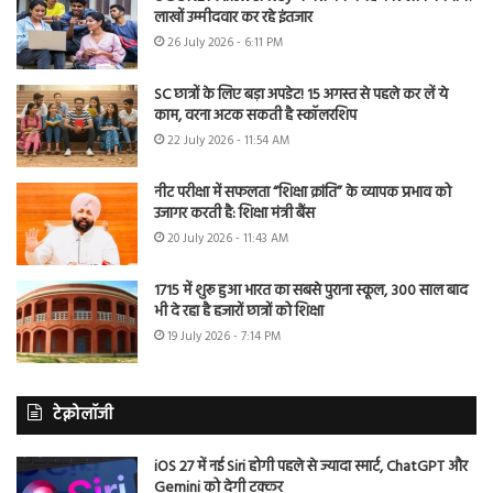
लाखों उम्मीदवार कर रहे इंतजार
26 July 2026 - 6:11 PM
SC छात्रों के लिए बड़ा अपडेट! 15 अगस्त से पहले कर लें ये
काम, वरना अटक सकती है स्कॉलरशिप
22 July 2026 - 11:54 AM
नीट परीक्षा में सफलता “शिक्षा क्रांति” के व्यापक प्रभाव को
उजागर करती है: शिक्षा मंत्री बैंस
20 July 2026 - 11:43 AM
1715 में शुरू हुआ भारत का सबसे पुराना स्कूल, 300 साल बाद
भी दे रहा है हजारों छात्रों को शिक्षा
19 July 2026 - 7:14 PM
टेक्नोलॉजी
iOS 27 में नई Siri होगी पहले से ज्यादा स्मार्ट, ChatGPT और
Gemini को देगी टक्कर