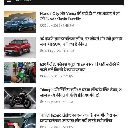
ऑटो जगत
Honda City और Verna की बढ़ी टेंशन, नए अवतार में आ
रही Skoda Slavia Facelift
30 July 2026 - 7:48 PM
नई मारुति ब्रेजा फेसलिफ्ट लॉन्च, नए फीचर्स और टर्बो इंजन के
साथ आई SUV, जानें क्या है कीमत
26 July 2026 - 3:56 PM
E20 पेट्रोल, फ्लेक्स फ्यूल या EV कार? नई गाड़ी खरीदने से
पहले जानें किसमें है ज्यादा फायदा
23 July 2026 - 7:41 PM
Triumph की लिमिटेड एडिशन बाइक लॉन्च के लिए तैयार, 21
लाख रुपये कीमत में मिलेंगे प्रीमियम फीचर्स
16 July 2026 - 3:17 PM
जानिए Hazard Light का क्या काम है, कब और कैसे करें
इसका इस्तेमाल, ज्यादातर लोग नहीं जानते सही तरीका
12 July 2026 - 6:14 PM