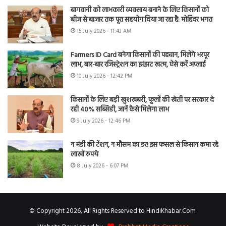
बागवानी को लाभकारी व्यवसाय बनाने के लिए किसानों को
बीज से बाजार तक पूरा सहयोग दिया जा रहा है: मोहिंदर भगत
15 July 2026 - 11:43 AM
Farmers ID Card बनेगा किसानों की पहचान, मिलेंगे भरपूर
लाभ, बार-बार रजिस्ट्रेशन का झंझट खत्म, ऐसे करें अप्लाई
10 July 2026 - 12:42 PM
किसानों के लिए बड़ी खुशखबरी, फूलों की खेती पर सरकार दे
रही 40% सब्सिडी, जानें कैसे मिलेगा लाभ
9 July 2026 - 12:46 PM
न मंडी की टेंशन, न मौसम का डर! इस फसल से किसान कमा रहे
लाखों रुपये
8 July 2026 - 6:07 PM
© Copyright 2026, All Rights Reserved to HindiKhabar.Com