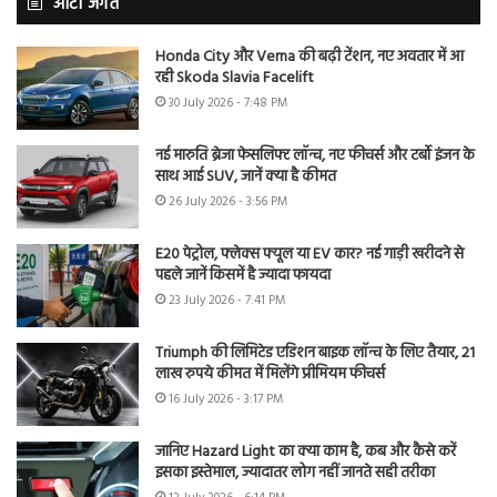
ऑटो जगत
Honda City और Verna की बढ़ी टेंशन, नए अवतार में आ
रही Skoda Slavia Facelift
30 July 2026 - 7:48 PM
नई मारुति ब्रेजा फेसलिफ्ट लॉन्च, नए फीचर्स और टर्बो इंजन के
साथ आई SUV, जानें क्या है कीमत
26 July 2026 - 3:56 PM
E20 पेट्रोल, फ्लेक्स फ्यूल या EV कार? नई गाड़ी खरीदने से
पहले जानें किसमें है ज्यादा फायदा
23 July 2026 - 7:41 PM
Triumph की लिमिटेड एडिशन बाइक लॉन्च के लिए तैयार, 21
लाख रुपये कीमत में मिलेंगे प्रीमियम फीचर्स
16 July 2026 - 3:17 PM
जानिए Hazard Light का क्या काम है, कब और कैसे करें
इसका इस्तेमाल, ज्यादातर लोग नहीं जानते सही तरीका