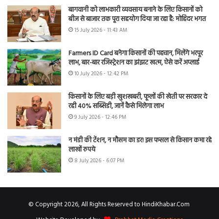
बागवानी को लाभकारी व्यवसाय बनाने के लिए किसानों को
बीज से बाजार तक पूरा सहयोग दिया जा रहा है: मोहिंदर भगत
15 July 2026 - 11:43 AM
Farmers ID Card बनेगा किसानों की पहचान, मिलेंगे भरपूर
लाभ, बार-बार रजिस्ट्रेशन का झंझट खत्म, ऐसे करें अप्लाई
10 July 2026 - 12:42 PM
किसानों के लिए बड़ी खुशखबरी, फूलों की खेती पर सरकार दे
रही 40% सब्सिडी, जानें कैसे मिलेगा लाभ
9 July 2026 - 12:46 PM
न मंडी की टेंशन, न मौसम का डर! इस फसल से किसान कमा रहे
लाखों रुपये
8 July 2026 - 6:07 PM
© Copyright 2026, All Rights Reserved to HindiKhabar.Com