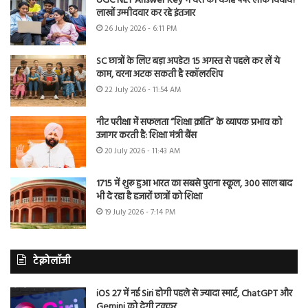
UGC NET Answer Key में देरी की वजह पेपर लीक विवाद?
लाखों उम्मीदवार कर रहे इंतजार
26 July 2026 - 6:11 PM
SC छात्रों के लिए बड़ा अपडेट! 15 अगस्त से पहले कर लें ये
काम, वरना अटक सकती है स्कॉलरशिप
22 July 2026 - 11:54 AM
नीट परीक्षा में सफलता “शिक्षा क्रांति” के व्यापक प्रभाव को
उजागर करती है: शिक्षा मंत्री बैंस
20 July 2026 - 11:43 AM
1715 में शुरू हुआ भारत का सबसे पुराना स्कूल, 300 साल बाद
भी दे रहा है हजारों छात्रों को शिक्षा
19 July 2026 - 7:14 PM
टेक्नोलॉजी
iOS 27 में नई Siri होगी पहले से ज्यादा स्मार्ट, ChatGPT और
Gemini को देगी टक्कर