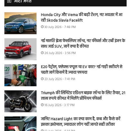
ऑटो जगत
Honda City और Verna की बढ़ी टेंशन, नए अवतार में आ
रही Skoda Slavia Facelift
30 July 2026 - 7:48 PM
नई मारुति ब्रेजा फेसलिफ्ट लॉन्च, नए फीचर्स और टर्बो इंजन के
साथ आई SUV, जानें क्या है कीमत
26 July 2026 - 3:56 PM
E20 पेट्रोल, फ्लेक्स फ्यूल या EV कार? नई गाड़ी खरीदने से
पहले जानें किसमें है ज्यादा फायदा
23 July 2026 - 7:41 PM
Triumph की लिमिटेड एडिशन बाइक लॉन्च के लिए तैयार, 21
लाख रुपये कीमत में मिलेंगे प्रीमियम फीचर्स
16 July 2026 - 3:17 PM
जानिए Hazard Light का क्या काम है, कब और कैसे करें
इसका इस्तेमाल, ज्यादातर लोग नहीं जानते सही तरीका