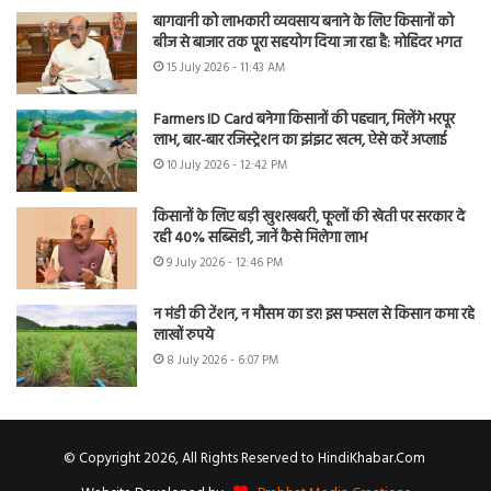
बागवानी को लाभकारी व्यवसाय बनाने के लिए किसानों को
बीज से बाजार तक पूरा सहयोग दिया जा रहा है: मोहिंदर भगत
15 July 2026 - 11:43 AM
Farmers ID Card बनेगा किसानों की पहचान, मिलेंगे भरपूर
लाभ, बार-बार रजिस्ट्रेशन का झंझट खत्म, ऐसे करें अप्लाई
10 July 2026 - 12:42 PM
किसानों के लिए बड़ी खुशखबरी, फूलों की खेती पर सरकार दे
रही 40% सब्सिडी, जानें कैसे मिलेगा लाभ
9 July 2026 - 12:46 PM
न मंडी की टेंशन, न मौसम का डर! इस फसल से किसान कमा रहे
लाखों रुपये
8 July 2026 - 6:07 PM
© Copyright 2026, All Rights Reserved to HindiKhabar.Com