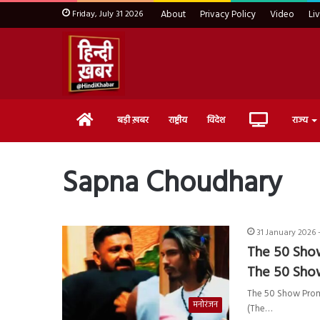
Friday, July 31 2026
About
Privacy Policy
Video
Li
Home
Live
बड़ी ख़बर
राष्ट्रीय
विदेश
राज्य
TV
Sapna Choudhary
31 January 2026 
The 50 Show
The 50 Show 
The 50 Show Promo :
मनोरंजन
(The…