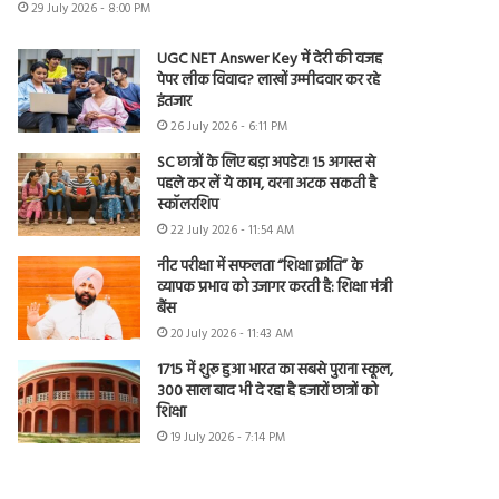
29 July 2026 - 8:00 PM
UGC NET Answer Key में देरी की वजह
पेपर लीक विवाद? लाखों उम्मीदवार कर रहे
इंतजार
26 July 2026 - 6:11 PM
SC छात्रों के लिए बड़ा अपडेट! 15 अगस्त से
पहले कर लें ये काम, वरना अटक सकती है
स्कॉलरशिप
22 July 2026 - 11:54 AM
नीट परीक्षा में सफलता “शिक्षा क्रांति” के
व्यापक प्रभाव को उजागर करती है: शिक्षा मंत्री
बैंस
20 July 2026 - 11:43 AM
1715 में शुरू हुआ भारत का सबसे पुराना स्कूल,
300 साल बाद भी दे रहा है हजारों छात्रों को
शिक्षा
19 July 2026 - 7:14 PM