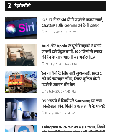
टेक्नोलॉजी
iOS 27 में नई Siri होगी पहले से ज्यादा स्मार्ट,
ChatGPT और Gemini को देगी टक्कर
25 July 2026 - 7:52 PM
Audi और Apple के पूर्व डिजाइनरों ने बनाई
लग्जरी इलेक्ट्रिक बग्गी, 100 किमी से ज्यादा
की रेंज के साथ आएगी यह अनोखी EV
19 July 2026 - 4:48 PM
रेल यात्रियों के लिए बड़ी खुशखबरी, IRCTC
की नई वेबसाइट लॉन्च, टिकट बुकिंग होगी
पहले से आसान और तेज
16 July 2026 - 1:45 PM
999 रुपये में रिजर्व करें Samsung का नया
फोल्डेबल फोन, मिलेंगे 2799 रुपये के फायदे
8 July 2026 - 5:54 PM
Telegram पर सरकार का बड़ा एक्शन, फिल्में