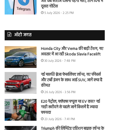
और वेब सीरीज देखना पड़ेगा भारी, तीन दिनों में
दूसरा नोटिस
5 July 2026 - 2:25 PM
ऑटो जगत
Honda City और Verna की बढ़ी टेंशन, नए
अवतार में आ रही Skoda Slavia Facelift
30 July 2026 - 7:48 PM
नई मारुति ब्रेजा फेसलिफ्ट लॉन्च, नए फीचर्स
और टर्बो इंजन के साथ आई SUV, जानें क्या है
कीमत
26 July 2026 - 3:56 PM
E20 पेट्रोल, फ्लेक्स फ्यूल या EV कार? नई
गाड़ी खरीदने से पहले जानें किसमें है ज्यादा
फायदा
23 July 2026 - 7:41 PM
Triumph की लिमिटेड एडिशन बाइक लॉन्च के