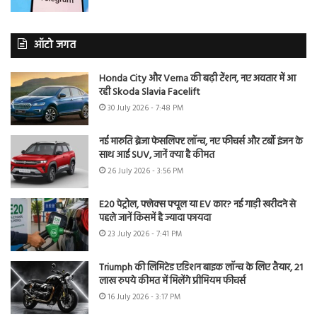
ऑटो जगत
Honda City और Verna की बढ़ी टेंशन, नए अवतार में आ
रही Skoda Slavia Facelift
30 July 2026 - 7:48 PM
नई मारुति ब्रेजा फेसलिफ्ट लॉन्च, नए फीचर्स और टर्बो इंजन के
साथ आई SUV, जानें क्या है कीमत
26 July 2026 - 3:56 PM
E20 पेट्रोल, फ्लेक्स फ्यूल या EV कार? नई गाड़ी खरीदने से
पहले जानें किसमें है ज्यादा फायदा
23 July 2026 - 7:41 PM
Triumph की लिमिटेड एडिशन बाइक लॉन्च के लिए तैयार, 21
लाख रुपये कीमत में मिलेंगे प्रीमियम फीचर्स
16 July 2026 - 3:17 PM