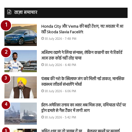
ताज़ा समाचार
Honda City और Verna की बढ़ी टेंशन, नए अवतार में आ
रही Skoda Slavia Facelift
30 July 2026 - 7:48 PM
अजिंक्य रहाणे ने लिया संन्यास, लेकिन कप्तानी का ये रिकॉर्ड
आज तक कोई नहीं तोड़ पाया
30 July 2026 - 6:40 PM
पंजाब की नशे के खिलाफ जंग को मिली नई ताकत, मानसिक
स्वास्थ्य लीडर्स संभालेंगे मोर्चा
30 July 2026 - 6:06 PM
ईरान-अमेरिका तनाव का असर अब मिस्र तक, दमियाता पोर्ट पर
ड्रोन हमले से गैस टैंकर में लगी आग
30 July 2026 - 5:42 PM
अमित शाह या तो जवाब दें या…., बेकसूर बच्चों पर बरसाई