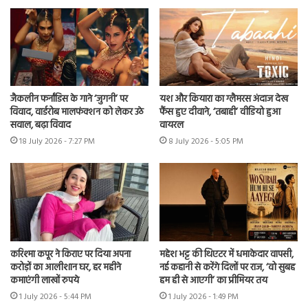
जैकलीन फर्नांडिस के गाने ‘जुगनी’ पर
यश और कियारा का ग्लैमरस अंदाज देख
विवाद, वार्डरोब मालफंक्शन को लेकर उठे
फैंस हुए दीवाने, ‘तबाही’ वीडियो हुआ
सवाल, बढ़ा विवाद
वायरल
18 July 2026 - 7:27 PM
8 July 2026 - 5:05 PM
करिश्मा कपूर ने किराए पर दिया अपना
महेश भट्ट की थिएटर में धमाकेदार वापसी,
करोड़ों का आलीशान घर, हर महीने
नई कहानी से करेंगे दिलों पर राज, ‘वो सुबह
कमाएंगी लाखों रुपये
हम ही से आएगी’ का प्रीमियर तय
1 July 2026 - 5:44 PM
1 July 2026 - 1:49 PM