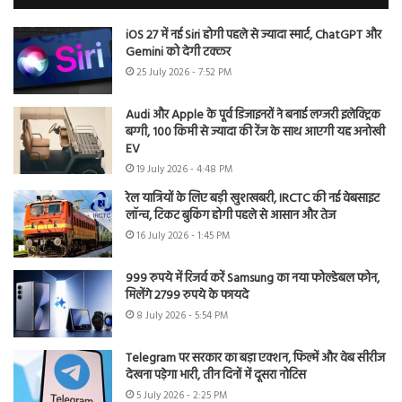
iOS 27 में नई Siri होगी पहले से ज्यादा स्मार्ट, ChatGPT और
Gemini को देगी टक्कर
25 July 2026 - 7:52 PM
Audi और Apple के पूर्व डिजाइनरों ने बनाई लग्जरी इलेक्ट्रिक
बग्गी, 100 किमी से ज्यादा की रेंज के साथ आएगी यह अनोखी
EV
19 July 2026 - 4:48 PM
रेल यात्रियों के लिए बड़ी खुशखबरी, IRCTC की नई वेबसाइट
लॉन्च, टिकट बुकिंग होगी पहले से आसान और तेज
16 July 2026 - 1:45 PM
999 रुपये में रिजर्व करें Samsung का नया फोल्डेबल फोन,
मिलेंगे 2799 रुपये के फायदे
8 July 2026 - 5:54 PM
Telegram पर सरकार का बड़ा एक्शन, फिल्में और वेब सीरीज
देखना पड़ेगा भारी, तीन दिनों में दूसरा नोटिस
5 July 2026 - 2:25 PM