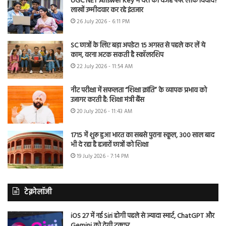
UGC NET Answer Key में देरी की वजह पेपर लीक विवाद?
लाखों उम्मीदवार कर रहे इंतजार
26 July 2026 - 6:11 PM
SC छात्रों के लिए बड़ा अपडेट! 15 अगस्त से पहले कर लें ये
काम, वरना अटक सकती है स्कॉलरशिप
22 July 2026 - 11:54 AM
नीट परीक्षा में सफलता “शिक्षा क्रांति” के व्यापक प्रभाव को
उजागर करती है: शिक्षा मंत्री बैंस
20 July 2026 - 11:43 AM
1715 में शुरू हुआ भारत का सबसे पुराना स्कूल, 300 साल बाद
भी दे रहा है हजारों छात्रों को शिक्षा
19 July 2026 - 7:14 PM
टेक्नोलॉजी
iOS 27 में नई Siri होगी पहले से ज्यादा स्मार्ट, ChatGPT और
Gemini को देगी टक्कर