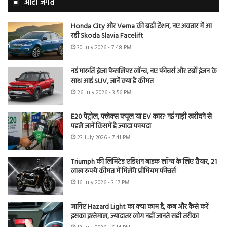
ऑटो जगत
Honda City और Verna की बढ़ी टेंशन, नए अवतार में आ
रही Skoda Slavia Facelift
30 July 2026 - 7:48 PM
नई मारुति ब्रेजा फेसलिफ्ट लॉन्च, नए फीचर्स और टर्बो इंजन के
साथ आई SUV, जानें क्या है कीमत
26 July 2026 - 3:56 PM
E20 पेट्रोल, फ्लेक्स फ्यूल या EV कार? नई गाड़ी खरीदने से
पहले जानें किसमें है ज्यादा फायदा
23 July 2026 - 7:41 PM
Triumph की लिमिटेड एडिशन बाइक लॉन्च के लिए तैयार, 21
लाख रुपये कीमत में मिलेंगे प्रीमियम फीचर्स
16 July 2026 - 3:17 PM
जानिए Hazard Light का क्या काम है, कब और कैसे करें
इसका इस्तेमाल, ज्यादातर लोग नहीं जानते सही तरीका