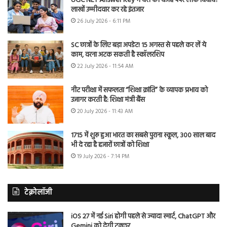
UGC NET Answer Key में देरी की वजह पेपर लीक विवाद?
लाखों उम्मीदवार कर रहे इंतजार
26 July 2026 - 6:11 PM
SC छात्रों के लिए बड़ा अपडेट! 15 अगस्त से पहले कर लें ये
काम, वरना अटक सकती है स्कॉलरशिप
22 July 2026 - 11:54 AM
नीट परीक्षा में सफलता “शिक्षा क्रांति” के व्यापक प्रभाव को
उजागर करती है: शिक्षा मंत्री बैंस
20 July 2026 - 11:43 AM
1715 में शुरू हुआ भारत का सबसे पुराना स्कूल, 300 साल बाद
भी दे रहा है हजारों छात्रों को शिक्षा
19 July 2026 - 7:14 PM
टेक्नोलॉजी
iOS 27 में नई Siri होगी पहले से ज्यादा स्मार्ट, ChatGPT और
Gemini को देगी टक्कर