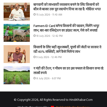
बागवानी को लाभकारी व्यवसाय बनाने के लिए किसानों को
बीज से बाजार तक पूरा सहयोग दिया जा रहा है: मोहिंदर भगत
15 July 2026 - 11:43 AM
Farmers ID Card बनेगा किसानों की पहचान, मिलेंगे भरपूर
लाभ, बार-बार रजिस्ट्रेशन का झंझट खत्म, ऐसे करें अप्लाई
10 July 2026 - 12:42 PM
किसानों के लिए बड़ी खुशखबरी, फूलों की खेती पर सरकार दे
रही 40% सब्सिडी, जानें कैसे मिलेगा लाभ
9 July 2026 - 12:46 PM
न मंडी की टेंशन, न मौसम का डर! इस फसल से किसान कमा रहे
लाखों रुपये
8 July 2026 - 6:07 PM
© Copyright 2026, All Rights Reserved to HindiKhabar.Com