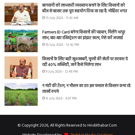
बागवानी को लाभकारी व्यवसाय बनाने के लिए किसानों को
बीज से बाजार तक पूरा सहयोग दिया जा रहा है: मोहिंदर भगत
15 July 2026 - 11:43 AM
Farmers ID Card बनेगा किसानों की पहचान, मिलेंगे भरपूर
लाभ, बार-बार रजिस्ट्रेशन का झंझट खत्म, ऐसे करें अप्लाई
10 July 2026 - 12:42 PM
किसानों के लिए बड़ी खुशखबरी, फूलों की खेती पर सरकार दे
रही 40% सब्सिडी, जानें कैसे मिलेगा लाभ
9 July 2026 - 12:46 PM
न मंडी की टेंशन, न मौसम का डर! इस फसल से किसान कमा रहे
लाखों रुपये
8 July 2026 - 6:07 PM
© Copyright 2026, All Rights Reserved to HindiKhabar.Com