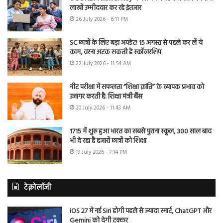
लाखों उम्मीदवार कर रहे इंतजार
26 July 2026 - 6:11 PM
SC छात्रों के लिए बड़ा अपडेट! 15 अगस्त से पहले कर लें ये
काम, वरना अटक सकती है स्कॉलरशिप
22 July 2026 - 11:54 AM
नीट परीक्षा में सफलता “शिक्षा क्रांति” के व्यापक प्रभाव को
उजागर करती है: शिक्षा मंत्री बैंस
20 July 2026 - 11:43 AM
1715 में शुरू हुआ भारत का सबसे पुराना स्कूल, 300 साल बाद
भी दे रहा है हजारों छात्रों को शिक्षा
19 July 2026 - 7:14 PM
टेक्नोलॉजी
iOS 27 में नई Siri होगी पहले से ज्यादा स्मार्ट, ChatGPT और
Gemini को देगी टक्कर