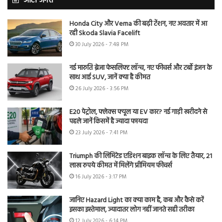
ऑटो जगत
Honda City और Verna की बढ़ी टेंशन, नए अवतार में आ
रही Skoda Slavia Facelift
30 July 2026 - 7:48 PM
नई मारुति ब्रेजा फेसलिफ्ट लॉन्च, नए फीचर्स और टर्बो इंजन के
साथ आई SUV, जानें क्या है कीमत
26 July 2026 - 3:56 PM
E20 पेट्रोल, फ्लेक्स फ्यूल या EV कार? नई गाड़ी खरीदने से
पहले जानें किसमें है ज्यादा फायदा
23 July 2026 - 7:41 PM
Triumph की लिमिटेड एडिशन बाइक लॉन्च के लिए तैयार, 21
लाख रुपये कीमत में मिलेंगे प्रीमियम फीचर्स
16 July 2026 - 3:17 PM
जानिए Hazard Light का क्या काम है, कब और कैसे करें
इसका इस्तेमाल, ज्यादातर लोग नहीं जानते सही तरीका
12 July 2026 - 6:14 PM