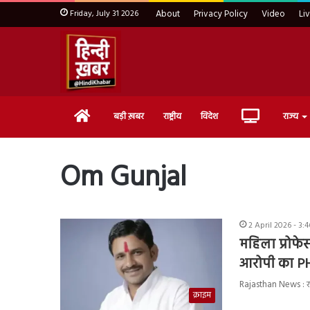
Friday, July 31 2026
About
Privacy Policy
Video
Li
Home
Live
बड़ी ख़बर
राष्ट्रीय
विदेश
राज्य
TV
Om Gunjal
2 April 2026 - 3:
महिला प्रोफे
आरोपी का PHD 
Rajasthan News : राजस
क्राइम