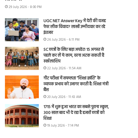
29 July 2026 - 8:00 PM
UGC NET Answer Key में देरी की वजह
पेपर लीक विवाद? लाखों उम्मीदवार कर रहे
इंतजार
26 July 2026 - 6:11 PM
SC छात्रों के लिए बड़ा अपडेट! 15 अगस्त से
पहले कर लें ये काम, वरना अटक सकती है
स्कॉलरशिप
22 July 2026 - 11:54 AM
नीट परीक्षा में सफलता “शिक्षा क्रांति” के
व्यापक प्रभाव को उजागर करती है: शिक्षा मंत्री
बैंस
20 July 2026 - 11:43 AM
1715 में शुरू हुआ भारत का सबसे पुराना स्कूल,
300 साल बाद भी दे रहा है हजारों छात्रों को
शिक्षा
19 July 2026 - 7:14 PM