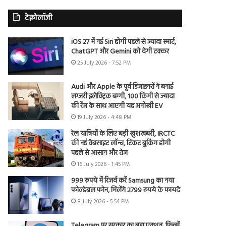
टेक्नोलॉजी
iOS 27 में नई Siri होगी पहले से ज्यादा स्मार्ट,
ChatGPT और Gemini को देगी टक्कर
25 July 2026 - 7:52 PM
Audi और Apple के पूर्व डिजाइनरों ने बनाई
लग्जरी इलेक्ट्रिक बग्गी, 100 किमी से ज्यादा
की रेंज के साथ आएगी यह अनोखी EV
19 July 2026 - 4:48 PM
रेल यात्रियों के लिए बड़ी खुशखबरी, IRCTC
की नई वेबसाइट लॉन्च, टिकट बुकिंग होगी
पहले से आसान और तेज
16 July 2026 - 1:45 PM
999 रुपये में रिजर्व करें Samsung का नया
फोल्डेबल फोन, मिलेंगे 2799 रुपये के फायदे
8 July 2026 - 5:54 PM
Telegram पर सरकार का बड़ा एक्शन, फिल्में