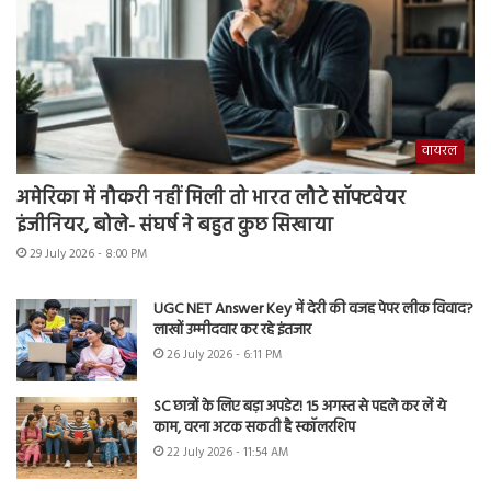
वायरल
अमेरिका में नौकरी नहीं मिली तो भारत लौटे सॉफ्टवेयर
इंजीनियर, बोले- संघर्ष ने बहुत कुछ सिखाया
29 July 2026 - 8:00 PM
UGC NET Answer Key में देरी की वजह पेपर लीक विवाद?
लाखों उम्मीदवार कर रहे इंतजार
26 July 2026 - 6:11 PM
SC छात्रों के लिए बड़ा अपडेट! 15 अगस्त से पहले कर लें ये
काम, वरना अटक सकती है स्कॉलरशिप
22 July 2026 - 11:54 AM