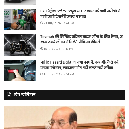
E20 पेट्रोल, फ्लेक्स फ्यूल या EV कार? नई गाड़ी खरीदने से
पहले जानें किसमें है ज्यादा फायदा
23 July 2026 - 7:41 PM
Triumph की लिमिटेड एडिशन बाइक लॉन्च के लिए तैयार, 21
लाख रुपये कीमत में मिलेंगे प्रीमियम फीचर्स
16 July 2026 - 3:17 PM
जानिए Hazard Light का क्या काम है, कब और कैसे करें
इसका इस्तेमाल, ज्यादातर लोग नहीं जानते सही तरीका
12 July 2026 - 6:14 PM
खेत खलिहान