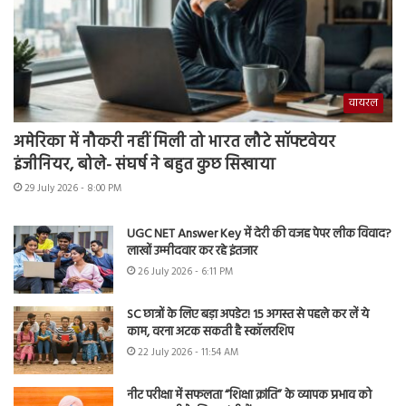
वायरल
अमेरिका में नौकरी नहीं मिली तो भारत लौटे सॉफ्टवेयर
इंजीनियर, बोले- संघर्ष ने बहुत कुछ सिखाया
29 July 2026 - 8:00 PM
UGC NET Answer Key में देरी की वजह पेपर लीक विवाद?
लाखों उम्मीदवार कर रहे इंतजार
26 July 2026 - 6:11 PM
SC छात्रों के लिए बड़ा अपडेट! 15 अगस्त से पहले कर लें ये
काम, वरना अटक सकती है स्कॉलरशिप
22 July 2026 - 11:54 AM
नीट परीक्षा में सफलता “शिक्षा क्रांति” के व्यापक प्रभाव को