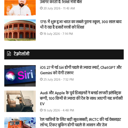
उजागर करती है: शिक्षा मंत्री बैंस
20 July 2026 - 11:43 AM
1715 में शुरू हुआ भारत का सबसे पुराना स्कूल, 300 साल बाद
भी दे रहा है हजारों छात्रों को शिक्षा
19 July 2026 - 7:14 PM
टेक्नोलॉजी
iOS 27 में नई Siri होगी पहले से ज्यादा स्मार्ट, ChatGPT और
Gemini को देगी टक्कर
25 July 2026 - 7:52 PM
Audi और Apple के पूर्व डिजाइनरों ने बनाई लग्जरी इलेक्ट्रिक
बग्गी, 100 किमी से ज्यादा की रेंज के साथ आएगी यह अनोखी
EV
19 July 2026 - 4:48 PM
रेल यात्रियों के लिए बड़ी खुशखबरी, IRCTC की नई वेबसाइट
लॉन्च, टिकट बुकिंग होगी पहले से आसान और तेज