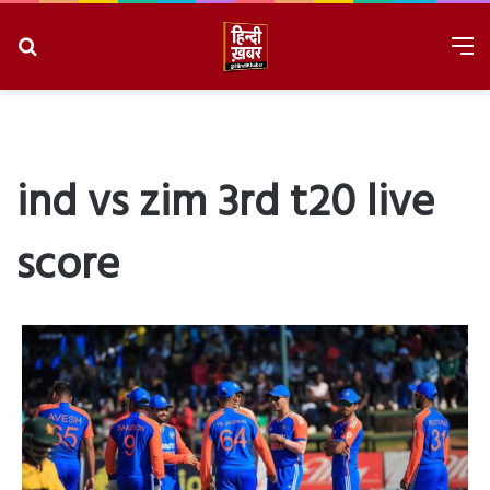
Search
M
for
8/8/2026, 7:02:16 PM
ind vs zim 3rd t20 live
score