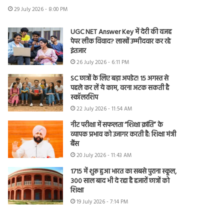
29 July 2026 - 8:00 PM
UGC NET Answer Key में देरी की वजह
पेपर लीक विवाद? लाखों उम्मीदवार कर रहे
इंतजार
26 July 2026 - 6:11 PM
SC छात्रों के लिए बड़ा अपडेट! 15 अगस्त से
पहले कर लें ये काम, वरना अटक सकती है
स्कॉलरशिप
22 July 2026 - 11:54 AM
नीट परीक्षा में सफलता “शिक्षा क्रांति” के
व्यापक प्रभाव को उजागर करती है: शिक्षा मंत्री
बैंस
20 July 2026 - 11:43 AM
1715 में शुरू हुआ भारत का सबसे पुराना स्कूल,
300 साल बाद भी दे रहा है हजारों छात्रों को
शिक्षा
19 July 2026 - 7:14 PM