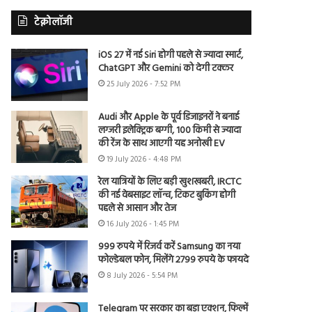
टेक्नोलॉजी
iOS 27 में नई Siri होगी पहले से ज्यादा स्मार्ट,
ChatGPT और Gemini को देगी टक्कर
25 July 2026 - 7:52 PM
Audi और Apple के पूर्व डिजाइनरों ने बनाई
लग्जरी इलेक्ट्रिक बग्गी, 100 किमी से ज्यादा
की रेंज के साथ आएगी यह अनोखी EV
19 July 2026 - 4:48 PM
रेल यात्रियों के लिए बड़ी खुशखबरी, IRCTC
की नई वेबसाइट लॉन्च, टिकट बुकिंग होगी
पहले से आसान और तेज
16 July 2026 - 1:45 PM
999 रुपये में रिजर्व करें Samsung का नया
फोल्डेबल फोन, मिलेंगे 2799 रुपये के फायदे
8 July 2026 - 5:54 PM
Telegram पर सरकार का बड़ा एक्शन, फिल्में