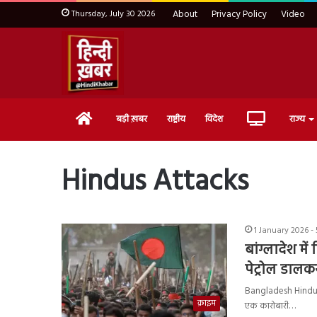
Thursday, July 30 2026
About
Privacy Policy
Video
Home
Live
बड़ी ख़बर
राष्ट्रीय
विदेश
राज्य
TV
Hindus Attacks
1 January 2026 -
बांग्लादेश म
पेट्रोल डाल
Bangladesh Hindu Viol
क्राइम
एक कारोबारी…