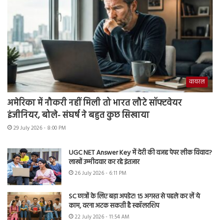
वायरल
अमेरिका में नौकरी नहीं मिली तो भारत लौटे सॉफ्टवेयर
इंजीनियर, बोले- संघर्ष ने बहुत कुछ सिखाया
29 July 2026 - 8:00 PM
UGC NET Answer Key में देरी की वजह पेपर लीक विवाद?
लाखों उम्मीदवार कर रहे इंतजार
26 July 2026 - 6:11 PM
SC छात्रों के लिए बड़ा अपडेट! 15 अगस्त से पहले कर लें ये
काम, वरना अटक सकती है स्कॉलरशिप
22 July 2026 - 11:54 AM