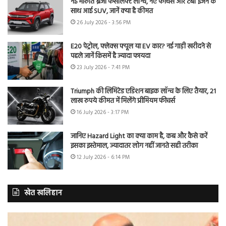
नई मारुति ब्रेजा फेसलिफ्ट लॉन्च, नए फीचर्स और टर्बो इंजन के
साथ आई SUV, जानें क्या है कीमत
26 July 2026 - 3:56 PM
E20 पेट्रोल, फ्लेक्स फ्यूल या EV कार? नई गाड़ी खरीदने से
पहले जानें किसमें है ज्यादा फायदा
23 July 2026 - 7:41 PM
Triumph की लिमिटेड एडिशन बाइक लॉन्च के लिए तैयार, 21
लाख रुपये कीमत में मिलेंगे प्रीमियम फीचर्स
16 July 2026 - 3:17 PM
जानिए Hazard Light का क्या काम है, कब और कैसे करें
इसका इस्तेमाल, ज्यादातर लोग नहीं जानते सही तरीका
12 July 2026 - 6:14 PM
खेत खलिहान