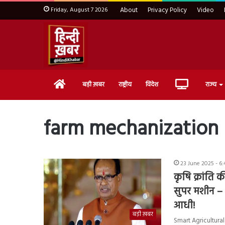
Friday, August 7 2026
About
Privacy Policy
Video
Home
Live
बड़ी ख़बर
राष्ट्रीय
विदेश
राज्य
TV
farm mechanization
23 June 2025 - 6:
कृषि क्रांति
सुपर मशीन –
आधी!
बड़ी ख़बर
Smart Agricultural 