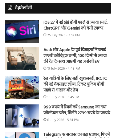
टेक्नोलॉजी
iOS 27 में नई Siri होगी पहले से ज्यादा स्मार्ट,
ChatGPT और Gemini को देगी टक्कर
25 July 2026 - 7:52 PM
Audi और Apple के पूर्व डिजाइनरों ने बनाई
लग्जरी इलेक्ट्रिक बग्गी, 100 किमी से ज्यादा
की रेंज के साथ आएगी यह अनोखी EV
19 July 2026 - 4:48 PM
रेल यात्रियों के लिए बड़ी खुशखबरी, IRCTC
की नई वेबसाइट लॉन्च, टिकट बुकिंग होगी
पहले से आसान और तेज
16 July 2026 - 1:45 PM
999 रुपये में रिजर्व करें Samsung का नया
फोल्डेबल फोन, मिलेंगे 2799 रुपये के फायदे
8 July 2026 - 5:54 PM
Telegram पर सरकार का बड़ा एक्शन, फिल्में