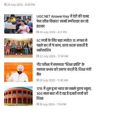
29 July 2026 - 8:00 PM
UGC NET Answer Key में देरी की वजह
पेपर लीक विवाद? लाखों उम्मीदवार कर रहे
इंतजार
26 July 2026 - 6:11 PM
SC छात्रों के लिए बड़ा अपडेट! 15 अगस्त से
पहले कर लें ये काम, वरना अटक सकती है
स्कॉलरशिप
22 July 2026 - 11:54 AM
नीट परीक्षा में सफलता “शिक्षा क्रांति” के
व्यापक प्रभाव को उजागर करती है: शिक्षा मंत्री
बैंस
20 July 2026 - 11:43 AM
1715 में शुरू हुआ भारत का सबसे पुराना स्कूल,
300 साल बाद भी दे रहा है हजारों छात्रों को
शिक्षा
19 July 2026 - 7:14 PM