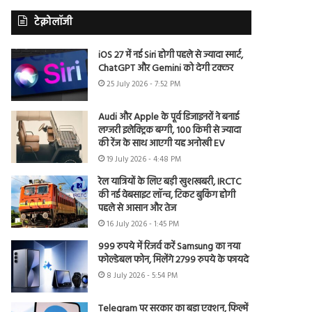
टेक्नोलॉजी
iOS 27 में नई Siri होगी पहले से ज्यादा स्मार्ट,
ChatGPT और Gemini को देगी टक्कर
25 July 2026 - 7:52 PM
Audi और Apple के पूर्व डिजाइनरों ने बनाई
लग्जरी इलेक्ट्रिक बग्गी, 100 किमी से ज्यादा
की रेंज के साथ आएगी यह अनोखी EV
19 July 2026 - 4:48 PM
रेल यात्रियों के लिए बड़ी खुशखबरी, IRCTC
की नई वेबसाइट लॉन्च, टिकट बुकिंग होगी
पहले से आसान और तेज
16 July 2026 - 1:45 PM
999 रुपये में रिजर्व करें Samsung का नया
फोल्डेबल फोन, मिलेंगे 2799 रुपये के फायदे
8 July 2026 - 5:54 PM
Telegram पर सरकार का बड़ा एक्शन, फिल्में