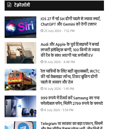
टेक्नोलॉजी
iOS 27 में नई Siri होगी पहले से ज्यादा स्मार्ट,
ChatGPT और Gemini को देगी टक्कर
25 July 2026 - 7:52 PM
Audi और Apple के पूर्व डिजाइनरों ने बनाई
लग्जरी इलेक्ट्रिक बग्गी, 100 किमी से ज्यादा
की रेंज के साथ आएगी यह अनोखी EV
19 July 2026 - 4:48 PM
रेल यात्रियों के लिए बड़ी खुशखबरी, IRCTC
की नई वेबसाइट लॉन्च, टिकट बुकिंग होगी
पहले से आसान और तेज
16 July 2026 - 1:45 PM
999 रुपये में रिजर्व करें Samsung का नया
फोल्डेबल फोन, मिलेंगे 2799 रुपये के फायदे
8 July 2026 - 5:54 PM
Telegram पर सरकार का बड़ा एक्शन, फिल्में