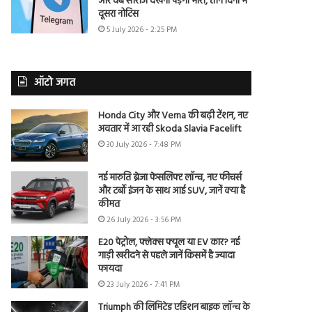
और वेब सीरीज देखना पड़ेगा भारी, तीन दिनों में
दूसरा नोटिस
5 July 2026 - 2:25 PM
ऑटो जगत
Honda City और Verna की बढ़ी टेंशन, नए
अवतार में आ रही Skoda Slavia Facelift
30 July 2026 - 7:48 PM
नई मारुति ब्रेजा फेसलिफ्ट लॉन्च, नए फीचर्स
और टर्बो इंजन के साथ आई SUV, जानें क्या है
कीमत
26 July 2026 - 3:56 PM
E20 पेट्रोल, फ्लेक्स फ्यूल या EV कार? नई
गाड़ी खरीदने से पहले जानें किसमें है ज्यादा
फायदा
23 July 2026 - 7:41 PM
Triumph की लिमिटेड एडिशन बाइक लॉन्च के