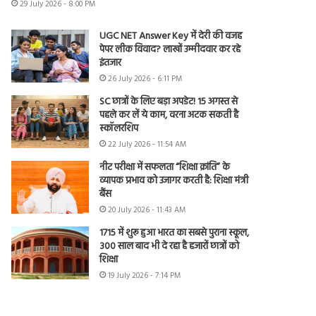
29 July 2026 - 8:00 PM
UGC NET Answer Key में देरी की वजह
पेपर लीक विवाद? लाखों उम्मीदवार कर रहे
इंतजार
26 July 2026 - 6:11 PM
SC छात्रों के लिए बड़ा अपडेट! 15 अगस्त से
पहले कर लें ये काम, वरना अटक सकती है
स्कॉलरशिप
22 July 2026 - 11:54 AM
नीट परीक्षा में सफलता “शिक्षा क्रांति” के
व्यापक प्रभाव को उजागर करती है: शिक्षा मंत्री
बैंस
20 July 2026 - 11:43 AM
1715 में शुरू हुआ भारत का सबसे पुराना स्कूल,
300 साल बाद भी दे रहा है हजारों छात्रों को
शिक्षा
19 July 2026 - 7:14 PM