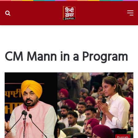
Search
M
for
8/10/2026, 1:19:51 PM
CM Mann in a Program
Punjab