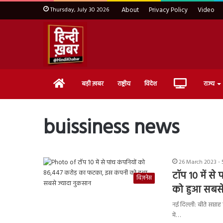
Thursday, July 30 2026
About
Privacy Policy
Video
Home
Live
बड़ी ख़बर
राष्ट्रीय
विदेश
राज्य
TV
buissiness news
26 March 2023 - 
टॉप 10 में से
बिज़नेस
को हुआ सबसे
नई दिल्ली: बीते सप्त
में…