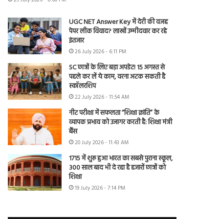
29 July 2026 - 8:00 PM
UGC NET Answer Key में देरी की वजह
पेपर लीक विवाद? लाखों उम्मीदवार कर रहे
इंतजार
26 July 2026 - 6:11 PM
SC छात्रों के लिए बड़ा अपडेट! 15 अगस्त से
पहले कर लें ये काम, वरना अटक सकती है
स्कॉलरशिप
22 July 2026 - 11:54 AM
नीट परीक्षा में सफलता “शिक्षा क्रांति” के
व्यापक प्रभाव को उजागर करती है: शिक्षा मंत्री
बैंस
20 July 2026 - 11:43 AM
1715 में शुरू हुआ भारत का सबसे पुराना स्कूल,
300 साल बाद भी दे रहा है हजारों छात्रों को
शिक्षा
19 July 2026 - 7:14 PM