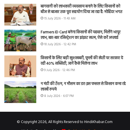
बागवानी को लाभकारी व्यवसाय बनाने के लिए किसानों को
बीज से बाजार तक पूरा सहयोग दिया जा रहा है: मोहिंदर भगत
15 July 2026 - 11:43 AM
Farmers ID Card बनेगा किसानों की पहचान, मिलेंगे भरपूर
लाभ, बार-बार रजिस्ट्रेशन का झंझट खत्म, ऐसे करें अप्लाई
10 July 2026 - 12:42 PM
किसानों के लिए बड़ी खुशखबरी, फूलों की खेती पर सरकार दे
रही 40% सब्सिडी, जानें कैसे मिलेगा लाभ
9 July 2026 - 12:46 PM
न मंडी की टेंशन, न मौसम का डर! इस फसल से किसान कमा रहे
लाखों रुपये
8 July 2026 - 6:07 PM
© Copyright 2026, All Rights Reserved to HindiKhabar.Com