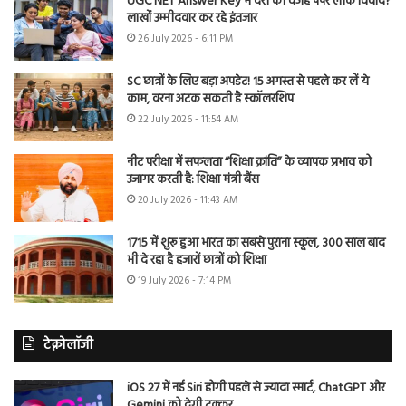
UGC NET Answer Key में देरी की वजह पेपर लीक विवाद?
लाखों उम्मीदवार कर रहे इंतजार
26 July 2026 - 6:11 PM
SC छात्रों के लिए बड़ा अपडेट! 15 अगस्त से पहले कर लें ये
काम, वरना अटक सकती है स्कॉलरशिप
22 July 2026 - 11:54 AM
नीट परीक्षा में सफलता “शिक्षा क्रांति” के व्यापक प्रभाव को
उजागर करती है: शिक्षा मंत्री बैंस
20 July 2026 - 11:43 AM
1715 में शुरू हुआ भारत का सबसे पुराना स्कूल, 300 साल बाद
भी दे रहा है हजारों छात्रों को शिक्षा
19 July 2026 - 7:14 PM
टेक्नोलॉजी
iOS 27 में नई Siri होगी पहले से ज्यादा स्मार्ट, ChatGPT और
Gemini को देगी टक्कर