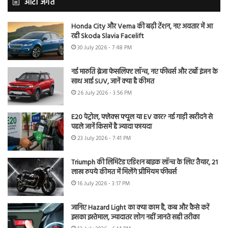
ऑटो जगत
Honda City और Verna की बढ़ी टेंशन, नए अवतार में आ
रही Skoda Slavia Facelift
30 July 2026 - 7:48 PM
नई मारुति ब्रेजा फेसलिफ्ट लॉन्च, नए फीचर्स और टर्बो इंजन के
साथ आई SUV, जानें क्या है कीमत
26 July 2026 - 3:56 PM
E20 पेट्रोल, फ्लेक्स फ्यूल या EV कार? नई गाड़ी खरीदने से
पहले जानें किसमें है ज्यादा फायदा
23 July 2026 - 7:41 PM
Triumph की लिमिटेड एडिशन बाइक लॉन्च के लिए तैयार, 21
लाख रुपये कीमत में मिलेंगे प्रीमियम फीचर्स
16 July 2026 - 3:17 PM
जानिए Hazard Light का क्या काम है, कब और कैसे करें
इसका इस्तेमाल, ज्यादातर लोग नहीं जानते सही तरीका