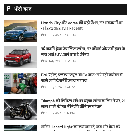
ऑटो जगत
Honda City और Verna की बढ़ी टेंशन, नए अवतार में आ
रही Skoda Slavia Facelift
30 July 2026 - 7:48 PM
नई मारुति ब्रेजा फेसलिफ्ट लॉन्च, नए फीचर्स और टर्बो इंजन के
साथ आई SUV, जानें क्या है कीमत
26 July 2026 - 3:56 PM
E20 पेट्रोल, फ्लेक्स फ्यूल या EV कार? नई गाड़ी खरीदने से
पहले जानें किसमें है ज्यादा फायदा
23 July 2026 - 7:41 PM
Triumph की लिमिटेड एडिशन बाइक लॉन्च के लिए तैयार, 21
लाख रुपये कीमत में मिलेंगे प्रीमियम फीचर्स
16 July 2026 - 3:17 PM
जानिए Hazard Light का क्या काम है, कब और कैसे करें