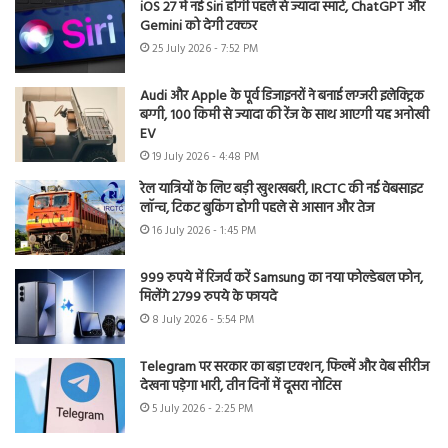
iOS 27 में नई Siri होगी पहले से ज्यादा स्मार्ट, ChatGPT और
Gemini को देगी टक्कर
25 July 2026 - 7:52 PM
Audi और Apple के पूर्व डिजाइनरों ने बनाई लग्जरी इलेक्ट्रिक
बग्गी, 100 किमी से ज्यादा की रेंज के साथ आएगी यह अनोखी
EV
19 July 2026 - 4:48 PM
रेल यात्रियों के लिए बड़ी खुशखबरी, IRCTC की नई वेबसाइट
लॉन्च, टिकट बुकिंग होगी पहले से आसान और तेज
16 July 2026 - 1:45 PM
999 रुपये में रिजर्व करें Samsung का नया फोल्डेबल फोन,
मिलेंगे 2799 रुपये के फायदे
8 July 2026 - 5:54 PM
Telegram पर सरकार का बड़ा एक्शन, फिल्में और वेब सीरीज
देखना पड़ेगा भारी, तीन दिनों में दूसरा नोटिस
5 July 2026 - 2:25 PM