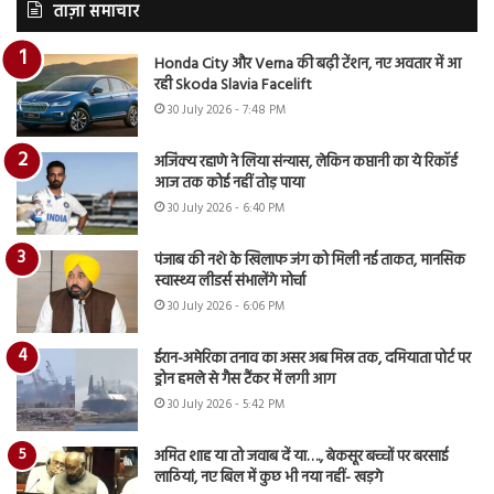
ताज़ा समाचार
Honda City और Verna की बढ़ी टेंशन, नए अवतार में आ
रही Skoda Slavia Facelift
30 July 2026 - 7:48 PM
अजिंक्य रहाणे ने लिया संन्यास, लेकिन कप्तानी का ये रिकॉर्ड
आज तक कोई नहीं तोड़ पाया
30 July 2026 - 6:40 PM
पंजाब की नशे के खिलाफ जंग को मिली नई ताकत, मानसिक
स्वास्थ्य लीडर्स संभालेंगे मोर्चा
30 July 2026 - 6:06 PM
ईरान-अमेरिका तनाव का असर अब मिस्र तक, दमियाता पोर्ट पर
ड्रोन हमले से गैस टैंकर में लगी आग
30 July 2026 - 5:42 PM
अमित शाह या तो जवाब दें या…., बेकसूर बच्चों पर बरसाई
लाठियां, नए बिल में कुछ भी नया नहीं- खड़गे