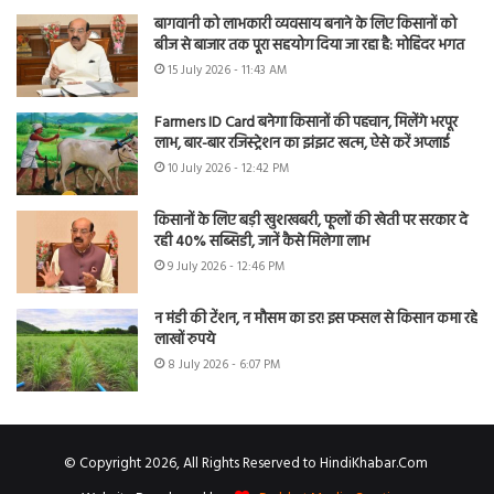
बागवानी को लाभकारी व्यवसाय बनाने के लिए किसानों को
बीज से बाजार तक पूरा सहयोग दिया जा रहा है: मोहिंदर भगत
15 July 2026 - 11:43 AM
Farmers ID Card बनेगा किसानों की पहचान, मिलेंगे भरपूर
लाभ, बार-बार रजिस्ट्रेशन का झंझट खत्म, ऐसे करें अप्लाई
10 July 2026 - 12:42 PM
किसानों के लिए बड़ी खुशखबरी, फूलों की खेती पर सरकार दे
रही 40% सब्सिडी, जानें कैसे मिलेगा लाभ
9 July 2026 - 12:46 PM
न मंडी की टेंशन, न मौसम का डर! इस फसल से किसान कमा रहे
लाखों रुपये
8 July 2026 - 6:07 PM
© Copyright 2026, All Rights Reserved to HindiKhabar.Com