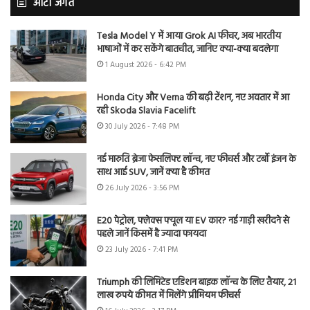
ऑटो जगत
Tesla Model Y में आया Grok AI फीचर, अब भारतीय
भाषाओं में कर सकेंगे बातचीत, जानिए क्या-क्या बदलेगा
1 August 2026 - 6:42 PM
Honda City और Verna की बढ़ी टेंशन, नए अवतार में आ
रही Skoda Slavia Facelift
30 July 2026 - 7:48 PM
नई मारुति ब्रेजा फेसलिफ्ट लॉन्च, नए फीचर्स और टर्बो इंजन के
साथ आई SUV, जानें क्या है कीमत
26 July 2026 - 3:56 PM
E20 पेट्रोल, फ्लेक्स फ्यूल या EV कार? नई गाड़ी खरीदने से
पहले जानें किसमें है ज्यादा फायदा
23 July 2026 - 7:41 PM
Triumph की लिमिटेड एडिशन बाइक लॉन्च के लिए तैयार, 21
लाख रुपये कीमत में मिलेंगे प्रीमियम फीचर्स