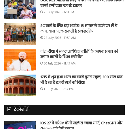
UGC NET Answer Key में देरी की वजह पेपर लीक विवाद?
लाखों उम्मीदवार कर रहे इंतजार
26 July 2026 - 6:11 PM
SC छात्रों के लिए बड़ा अपडेट! 15 अगस्त से पहले कर लें ये
काम, वरना अटक सकती है स्कॉलरशिप
22 July 2026 - 11:54 AM
नीट परीक्षा में सफलता “शिक्षा क्रांति” के व्यापक प्रभाव को
उजागर करती है: शिक्षा मंत्री बैंस
20 July 2026 - 11:43 AM
1715 में शुरू हुआ भारत का सबसे पुराना स्कूल, 300 साल बाद
भी दे रहा है हजारों छात्रों को शिक्षा
19 July 2026 - 7:14 PM
टेक्नोलॉजी
iOS 27 में नई Siri होगी पहले से ज्यादा स्मार्ट, ChatGPT और
Gemini को देगी टक्कर