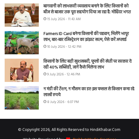
बागवानी को लाभकारी व्यवसाय बनाने के लिए किसानों को
बीज से बाजार तक पूरा सहयोग दिया जा रहा है: मोहिंदर भगत
15 July 2026 - 11:43 AM
Farmers ID Card बनेगा किसानों की पहचान, मिलेंगे भरपूर
लाभ, बार-बार रजिस्ट्रेशन का झंझट खत्म, ऐसे करें अप्लाई
10 July 2026 - 12:42 PM
किसानों के लिए बड़ी खुशखबरी, फूलों की खेती पर सरकार दे
रही 40% सब्सिडी, जानें कैसे मिलेगा लाभ
9 July 2026 - 12:46 PM
न मंडी की टेंशन, न मौसम का डर! इस फसल से किसान कमा रहे
लाखों रुपये
8 July 2026 - 6:07 PM
© Copyright 2026, All Rights Reserved to HindiKhabar.Com