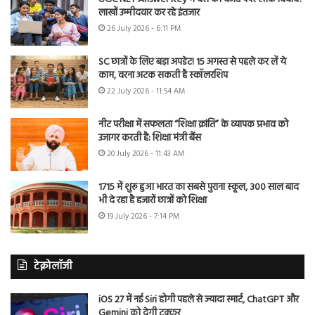
लाखों उम्मीदवार कर रहे इंतजार
26 July 2026 - 6:11 PM
SC छात्रों के लिए बड़ा अपडेट! 15 अगस्त से पहले कर लें ये
काम, वरना अटक सकती है स्कॉलरशिप
22 July 2026 - 11:54 AM
नीट परीक्षा में सफलता “शिक्षा क्रांति” के व्यापक प्रभाव को
उजागर करती है: शिक्षा मंत्री बैंस
20 July 2026 - 11:43 AM
1715 में शुरू हुआ भारत का सबसे पुराना स्कूल, 300 साल बाद
भी दे रहा है हजारों छात्रों को शिक्षा
19 July 2026 - 7:14 PM
टेक्नोलॉजी
iOS 27 में नई Siri होगी पहले से ज्यादा स्मार्ट, ChatGPT और
Gemini को देगी टक्कर