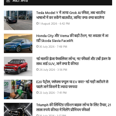
ऑटो जगत
Tesla Model Y में आया Grok AI फीचर, अब भारतीय
भाषाओं में कर सकेंगे बातचीत, जानिए क्या-क्या बदलेगा
1 August 2026 - 6:42 PM
Honda City और Verna की बढ़ी टेंशन, नए अवतार में आ
रही Skoda Slavia Facelift
30 July 2026 - 7:48 PM
नई मारुति ब्रेजा फेसलिफ्ट लॉन्च, नए फीचर्स और टर्बो इंजन के
साथ आई SUV, जानें क्या है कीमत
26 July 2026 - 3:56 PM
E20 पेट्रोल, फ्लेक्स फ्यूल या EV कार? नई गाड़ी खरीदने से
पहले जानें किसमें है ज्यादा फायदा
23 July 2026 - 7:41 PM
Triumph की लिमिटेड एडिशन बाइक लॉन्च के लिए तैयार, 21
लाख रुपये कीमत में मिलेंगे प्रीमियम फीचर्स