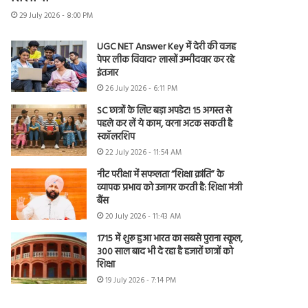
29 July 2026 - 8:00 PM
UGC NET Answer Key में देरी की वजह
पेपर लीक विवाद? लाखों उम्मीदवार कर रहे
इंतजार
26 July 2026 - 6:11 PM
SC छात्रों के लिए बड़ा अपडेट! 15 अगस्त से
पहले कर लें ये काम, वरना अटक सकती है
स्कॉलरशिप
22 July 2026 - 11:54 AM
नीट परीक्षा में सफलता “शिक्षा क्रांति” के
व्यापक प्रभाव को उजागर करती है: शिक्षा मंत्री
बैंस
20 July 2026 - 11:43 AM
1715 में शुरू हुआ भारत का सबसे पुराना स्कूल,
300 साल बाद भी दे रहा है हजारों छात्रों को
शिक्षा
19 July 2026 - 7:14 PM