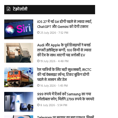
टेक्नोलॉजी
iOS 27 में नई Siri होगी पहले से ज्यादा स्मार्ट,
ChatGPT और Gemini को देगी टक्कर
25 July 2026 - 7:52 PM
Audi और Apple के पूर्व डिजाइनरों ने बनाई
लग्जरी इलेक्ट्रिक बग्गी, 100 किमी से ज्यादा
की रेंज के साथ आएगी यह अनोखी EV
19 July 2026 - 4:48 PM
रेल यात्रियों के लिए बड़ी खुशखबरी, IRCTC
की नई वेबसाइट लॉन्च, टिकट बुकिंग होगी
पहले से आसान और तेज
16 July 2026 - 1:45 PM
999 रुपये में रिजर्व करें Samsung का नया
फोल्डेबल फोन, मिलेंगे 2799 रुपये के फायदे
8 July 2026 - 5:54 PM
Telegram पर सरकार का बड़ा एक्शन, फिल्में