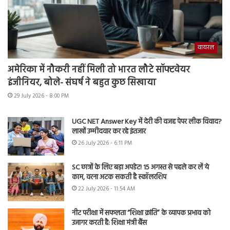
वायरल
अमेरिका में नौकरी नहीं मिली तो भारत लौटे सॉफ्टवेयर
इंजीनियर, बोले- संघर्ष ने बहुत कुछ सिखाया
29 July 2026 - 8:00 PM
UGC NET Answer Key में देरी की वजह पेपर लीक विवाद?
लाखों उम्मीदवार कर रहे इंतजार
26 July 2026 - 6:11 PM
SC छात्रों के लिए बड़ा अपडेट! 15 अगस्त से पहले कर लें ये
काम, वरना अटक सकती है स्कॉलरशिप
22 July 2026 - 11:54 AM
नीट परीक्षा में सफलता “शिक्षा क्रांति” के व्यापक प्रभाव को
उजागर करती है: शिक्षा मंत्री बैंस