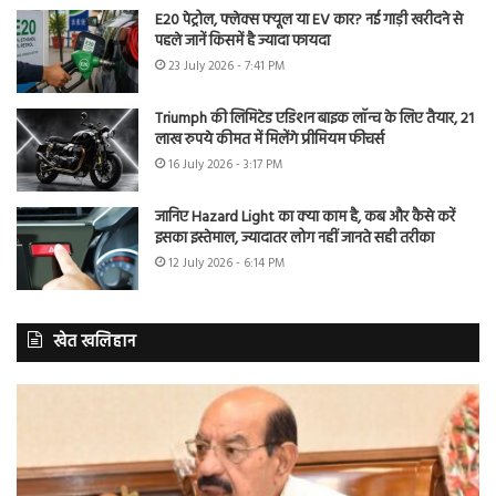
E20 पेट्रोल, फ्लेक्स फ्यूल या EV कार? नई गाड़ी खरीदने से
पहले जानें किसमें है ज्यादा फायदा
23 July 2026 - 7:41 PM
Triumph की लिमिटेड एडिशन बाइक लॉन्च के लिए तैयार, 21
लाख रुपये कीमत में मिलेंगे प्रीमियम फीचर्स
16 July 2026 - 3:17 PM
जानिए Hazard Light का क्या काम है, कब और कैसे करें
इसका इस्तेमाल, ज्यादातर लोग नहीं जानते सही तरीका
12 July 2026 - 6:14 PM
खेत खलिहान