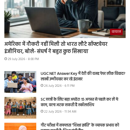
वायरल
अमेरिका में नौकरी नहीं मिली तो भारत लौटे सॉफ्टवेयर
इंजीनियर, बोले- संघर्ष ने बहुत कुछ सिखाया
29 July 2026 - 8:00 PM
UGC NET Answer Key में देरी की वजह पेपर लीक विवाद?
लाखों उम्मीदवार कर रहे इंतजार
26 July 2026 - 6:11 PM
SC छात्रों के लिए बड़ा अपडेट! 15 अगस्त से पहले कर लें ये
काम, वरना अटक सकती है स्कॉलरशिप
22 July 2026 - 11:54 AM
नीट परीक्षा में सफलता “शिक्षा क्रांति” के व्यापक प्रभाव को