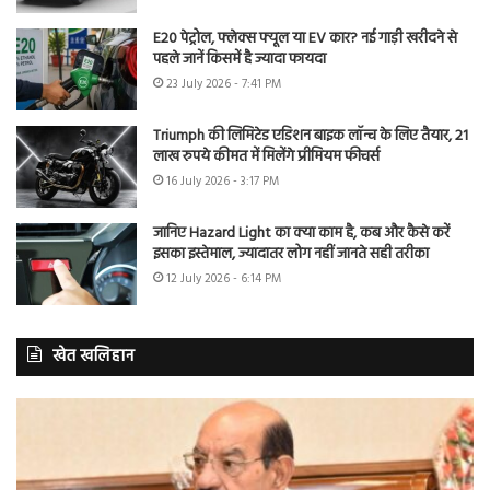
E20 पेट्रोल, फ्लेक्स फ्यूल या EV कार? नई गाड़ी खरीदने से
पहले जानें किसमें है ज्यादा फायदा
23 July 2026 - 7:41 PM
Triumph की लिमिटेड एडिशन बाइक लॉन्च के लिए तैयार, 21
लाख रुपये कीमत में मिलेंगे प्रीमियम फीचर्स
16 July 2026 - 3:17 PM
जानिए Hazard Light का क्या काम है, कब और कैसे करें
इसका इस्तेमाल, ज्यादातर लोग नहीं जानते सही तरीका
12 July 2026 - 6:14 PM
खेत खलिहान