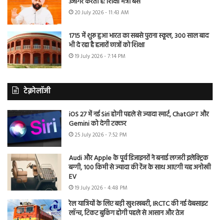
उजागर करती है: शिक्षा मंत्री बैंस
20 July 2026 - 11:43 AM
1715 में शुरू हुआ भारत का सबसे पुराना स्कूल, 300 साल बाद
भी दे रहा है हजारों छात्रों को शिक्षा
19 July 2026 - 7:14 PM
टेक्नोलॉजी
iOS 27 में नई Siri होगी पहले से ज्यादा स्मार्ट, ChatGPT और
Gemini को देगी टक्कर
25 July 2026 - 7:52 PM
Audi और Apple के पूर्व डिजाइनरों ने बनाई लग्जरी इलेक्ट्रिक
बग्गी, 100 किमी से ज्यादा की रेंज के साथ आएगी यह अनोखी
EV
19 July 2026 - 4:48 PM
रेल यात्रियों के लिए बड़ी खुशखबरी, IRCTC की नई वेबसाइट
लॉन्च, टिकट बुकिंग होगी पहले से आसान और तेज