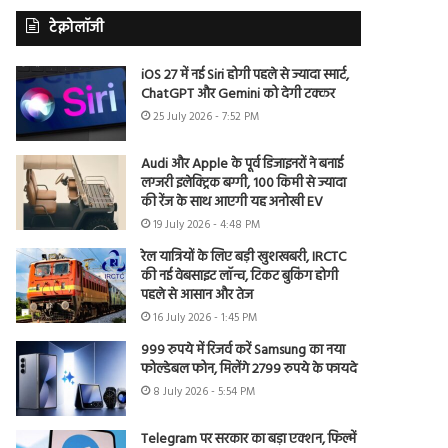
टेक्नोलॉजी
iOS 27 में नई Siri होगी पहले से ज्यादा स्मार्ट,
ChatGPT और Gemini को देगी टक्कर
25 July 2026 - 7:52 PM
Audi और Apple के पूर्व डिजाइनरों ने बनाई
लग्जरी इलेक्ट्रिक बग्गी, 100 किमी से ज्यादा
की रेंज के साथ आएगी यह अनोखी EV
19 July 2026 - 4:48 PM
रेल यात्रियों के लिए बड़ी खुशखबरी, IRCTC
की नई वेबसाइट लॉन्च, टिकट बुकिंग होगी
पहले से आसान और तेज
16 July 2026 - 1:45 PM
999 रुपये में रिजर्व करें Samsung का नया
फोल्डेबल फोन, मिलेंगे 2799 रुपये के फायदे
8 July 2026 - 5:54 PM
Telegram पर सरकार का बड़ा एक्शन, फिल्में