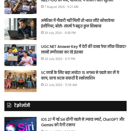
NEET-UG का पेपर, चार्जशीट में चौंकाने वाले खुलासे
7 August 2026 - 9:21 AM
अमेरिका में नौकरी नहीं मिली तो भारत लौटे सॉफ्टवेयर
इंजीनियर, बोले- संघर्ष ने बहुत कुछ सिखाया
29 July 2026 - 8:00 PM
UGC NET Answer Key में देरी की वजह पेपर लीक विवाद?
लाखों उम्मीदवार कर रहे इंतजार
26 July 2026 - 6:11 PM
SC छात्रों के लिए बड़ा अपडेट! 15 अगस्त से पहले कर लें ये
काम, वरना अटक सकती है स्कॉलरशिप
22 July 2026 - 11:54 AM
टेक्नोलॉजी
iOS 27 में नई Siri होगी पहले से ज्यादा स्मार्ट, ChatGPT और
Gemini को देगी टक्कर