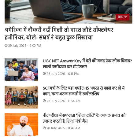
वायरल
अमेरिका में नौकरी नहीं मिली तो भारत लौटे सॉफ्टवेयर
इंजीनियर, बोले- संघर्ष ने बहुत कुछ सिखाया
29 July 2026 - 8:00 PM
UGC NET Answer Key में देरी की वजह पेपर लीक विवाद?
लाखों उम्मीदवार कर रहे इंतजार
26 July 2026 - 6:11 PM
SC छात्रों के लिए बड़ा अपडेट! 15 अगस्त से पहले कर लें ये
काम, वरना अटक सकती है स्कॉलरशिप
22 July 2026 - 11:54 AM
नीट परीक्षा में सफलता “शिक्षा क्रांति” के व्यापक प्रभाव को
उजागर करती है: शिक्षा मंत्री बैंस
20 July 2026 - 11:43 AM