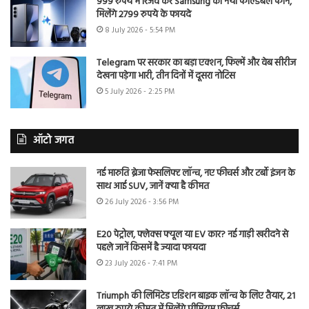
999 रुपये में रिजर्व करें Samsung का नया फोल्डेबल फोन,
मिलेंगे 2799 रुपये के फायदे
8 July 2026 - 5:54 PM
Telegram पर सरकार का बड़ा एक्शन, फिल्में और वेब सीरीज
देखना पड़ेगा भारी, तीन दिनों में दूसरा नोटिस
5 July 2026 - 2:25 PM
ऑटो जगत
नई मारुति ब्रेजा फेसलिफ्ट लॉन्च, नए फीचर्स और टर्बो इंजन के
साथ आई SUV, जानें क्या है कीमत
26 July 2026 - 3:56 PM
E20 पेट्रोल, फ्लेक्स फ्यूल या EV कार? नई गाड़ी खरीदने से
पहले जानें किसमें है ज्यादा फायदा
23 July 2026 - 7:41 PM
Triumph की लिमिटेड एडिशन बाइक लॉन्च के लिए तैयार, 21