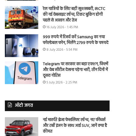
रेल यात्रियों के लिए बड़ी खुशखबरी, IRCTC
की नई वेबसाइट लॉन्च, टिकट बुकिंग होगी
पहले से आसान और तेज
16 July 2026 - 1:45 PM
999 रुपये में रिजर्व करें Samsung का नया
फोल्डेबल फोन, मिलेंगे 2799 रुपये के फायदे
8 July 2026 - 5:54 PM
Telegram पर सरकार का बड़ा एक्शन, फिल्में
और वेब सीरीज देखना पड़ेगा भारी, तीन दिनों में
दूसरा नोटिस
5 July 2026 - 2:25 PM
ऑटो जगत
नई मारुति ब्रेजा फेसलिफ्ट लॉन्च, नए फीचर्स
और टर्बो इंजन के साथ आई SUV, जानें क्या है
कीमत