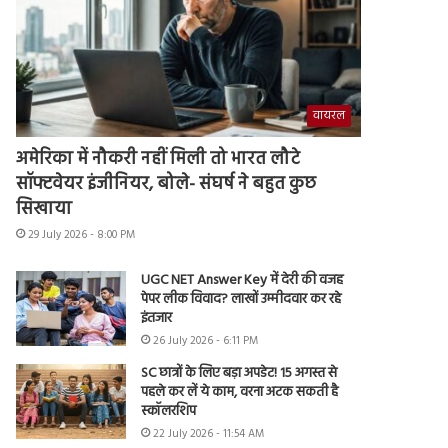
वायरल
अमेरिका में नौकरी नहीं मिली तो भारत लौटे
सॉफ्टवेयर इंजीनियर, बोले- संघर्ष ने बहुत कुछ
सिखाया
29 July 2026 - 8:00 PM
UGC NET Answer Key में देरी की वजह
पेपर लीक विवाद? लाखों उम्मीदवार कर रहे
इंतजार
26 July 2026 - 6:11 PM
SC छात्रों के लिए बड़ा अपडेट! 15 अगस्त से
पहले कर लें ये काम, वरना अटक सकती है
स्कॉलरशिप
22 July 2026 - 11:54 AM