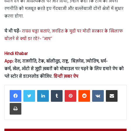
ध्यान देने की आवश्यकता पर जोर दिया, उन्होंने कहा कि टीम को अपनी
रणनीति को मजबूत करते हुए गेंदबाजी और बल्लेबाजी दोनों क्षेत्रों में सुधार
करना होगा.
ये भी पढ़ें-
राघव चड्ढा बताएं, जनहित के मुद्दों पर मोदी सरकार के खिलाफ
बोलने से क्यों डर रहे?- ”आप”
Hindi Khabar
App:
देश, राजनीति, टेक, बॉलीवुड, राष्ट्र, बिज़नेस, ज्योतिष, धर्म-
कर्म, खेल, ऑटो से जुड़ी ख़बरों को मोबाइल पर पढ़ने के लिए हमारे ऐप को
प्ले स्टोर से डाउनलोड कीजिए.
हिन्दी ख़बर ऐप
LinkedIn
Tumblr
Pinterest
Reddit
VKontakte
Share via Email
Print