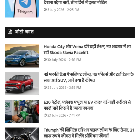
देखना पड़ेगा भारी, तीन दिनों में दूसरा नोटिस
5 July 2026 - 2:25 PM
ऑटो जगत
Honda City और Verna की बढ़ी टेंशन, नए अवतार में आ
रही Skoda Slavia Facelift
30 July 2026 - 7:48 PM
नई मारुति ब्रेजा फेसलिफ्ट लॉन्च, नए फीचर्स और टर्बो इंजन के
साथ आई SUV, जानें क्या है कीमत
26 July 2026 - 3:56 PM
E20 पेट्रोल, फ्लेक्स फ्यूल या EV कार? नई गाड़ी खरीदने से
पहले जानें किसमें है ज्यादा फायदा
23 July 2026 - 7:41 PM
Triumph की लिमिटेड एडिशन बाइक लॉन्च के लिए तैयार, 21
लाख रुपये कीमत में मिलेंगे प्रीमियम फीचर्स