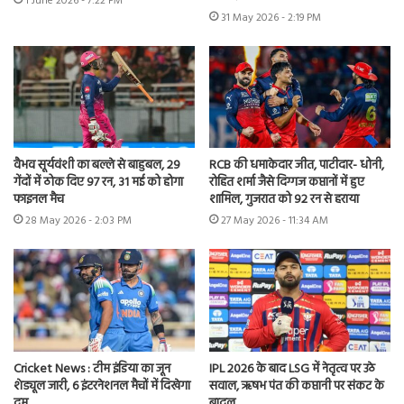
1 June 2026 - 7:22 PM
31 May 2026 - 2:19 PM
वैभव सूर्यवंशी का बल्ले से बाहुबल, 29
RCB की धमाकेदार जीत, पाटीदार- धोनी,
गेंदों में ठोक दिए 97 रन, 31 मई को होगा
रोहित शर्मा जैसे दिग्गज कप्तानों में हुए
फाइनल मैच
शामिल, गुजरात को 92 रन से हराया
28 May 2026 - 2:03 PM
27 May 2026 - 11:34 AM
Cricket News : टीम इंडिया का जून
IPL 2026 के बाद LSG में नेतृत्व पर उठे
शेड्यूल जारी, 6 इंटरनेशनल मैचों में दिखेगा
सवाल, ऋषभ पंत की कप्तानी पर संकट के
दम
बादल