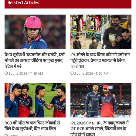
Related Articles
वैभव सूर्यवंशी ‘बदतमीज और घमंडी’, हर्षा
IPL जीतने के बाद विराट कोहली पत्नी संग
भोगले का वायरल वीडियो पर फूटा गुस्सा,
पहुंचे वृंदावन, प्रेमानंद महाराज से लिया
डिटेल में पढ़ें
आशिर्वाद
3 June 2026 - 11:39 AM
2 June 2026 - 5:50 PM
RCB की जीत के बाद विराट कोहली से
IPL 2026 Final : IPL के महामुकाबले में
मिले वैभव सूर्यवंशी, दिए अहम टिप्स
GT-RCB आमने सामने, खिताबी जंग के
लिए होगी टक्कर