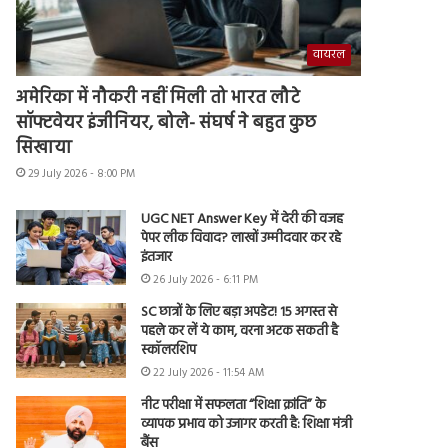
वायरल
अमेरिका में नौकरी नहीं मिली तो भारत लौटे
सॉफ्टवेयर इंजीनियर, बोले- संघर्ष ने बहुत कुछ
सिखाया
29 July 2026 - 8:00 PM
UGC NET Answer Key में देरी की वजह
पेपर लीक विवाद? लाखों उम्मीदवार कर रहे
इंतजार
26 July 2026 - 6:11 PM
SC छात्रों के लिए बड़ा अपडेट! 15 अगस्त से
पहले कर लें ये काम, वरना अटक सकती है
स्कॉलरशिप
22 July 2026 - 11:54 AM
नीट परीक्षा में सफलता “शिक्षा क्रांति” के
व्यापक प्रभाव को उजागर करती है: शिक्षा मंत्री
बैंस