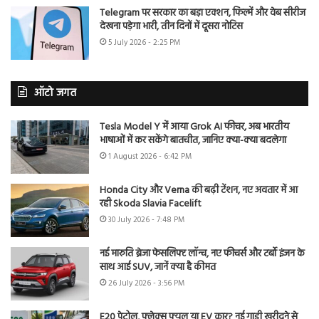
Telegram पर सरकार का बड़ा एक्शन, फिल्में और वेब सीरीज
देखना पड़ेगा भारी, तीन दिनों में दूसरा नोटिस
5 July 2026 - 2:25 PM
ऑटो जगत
Tesla Model Y में आया Grok AI फीचर, अब भारतीय
भाषाओं में कर सकेंगे बातचीत, जानिए क्या-क्या बदलेगा
1 August 2026 - 6:42 PM
Honda City और Verna की बढ़ी टेंशन, नए अवतार में आ
रही Skoda Slavia Facelift
30 July 2026 - 7:48 PM
नई मारुति ब्रेजा फेसलिफ्ट लॉन्च, नए फीचर्स और टर्बो इंजन के
साथ आई SUV, जानें क्या है कीमत
26 July 2026 - 3:56 PM
E20 पेट्रोल, फ्लेक्स फ्यूल या EV कार? नई गाड़ी खरीदने से