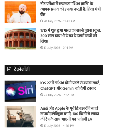
नीट परीक्षा में सफलता “शिक्षा क्रांति” के
व्यापक प्रभाव को उजागर करती है: शिक्षा मंत्री
बैंस
20 July 2026 - 11:43 AM
1715 में शुरू हुआ भारत का सबसे पुराना स्कूल,
300 साल बाद भी दे रहा है हजारों छात्रों को
शिक्षा
19 July 2026 - 7:14 PM
टेक्नोलॉजी
iOS 27 में नई Siri होगी पहले से ज्यादा स्मार्ट,
ChatGPT और Gemini को देगी टक्कर
25 July 2026 - 7:52 PM
Audi और Apple के पूर्व डिजाइनरों ने बनाई
लग्जरी इलेक्ट्रिक बग्गी, 100 किमी से ज्यादा
की रेंज के साथ आएगी यह अनोखी EV
19 July 2026 - 4:48 PM