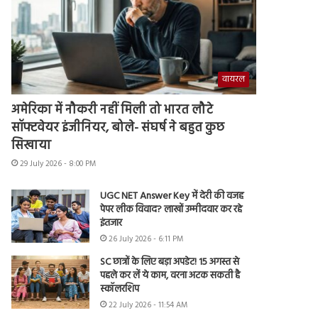
वायरल
अमेरिका में नौकरी नहीं मिली तो भारत लौटे
सॉफ्टवेयर इंजीनियर, बोले- संघर्ष ने बहुत कुछ
सिखाया
29 July 2026 - 8:00 PM
UGC NET Answer Key में देरी की वजह
पेपर लीक विवाद? लाखों उम्मीदवार कर रहे
इंतजार
26 July 2026 - 6:11 PM
SC छात्रों के लिए बड़ा अपडेट! 15 अगस्त से
पहले कर लें ये काम, वरना अटक सकती है
स्कॉलरशिप
22 July 2026 - 11:54 AM