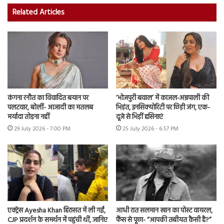
Related Articles
कंगना रनौत का विवादित बयान पर
‘भोजपुरी बवाल’ में काजल-अम्रपाली की
पलटवार, बोलीं- आजादी का मतलब
भिड़ंत, इनसिक्योरिटी पर छिड़ी जंग, एक-
मर्यादा तोड़ना नहीं
दूजे से भिड़ीं हसिनाएं
29 July 2026 - 7:00 PM
25 July 2026 - 6:57 PM
एक्ट्रेस Ayesha Khan हिरासत में ली गईं,
आधी रात सलमान खान का पोस्ट वायरल,
CJP प्रदर्शन के समर्थन में पहुंची थीं, जानिए
फैंस से पूछा- “आपकी तबीयत कैसी है?”