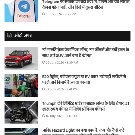
Telegram पर सरकार का बड़ा एक्शन, फिल्में और वेब सीरीज
देखना पड़ेगा भारी, तीन दिनों में दूसरा नोटिस
5 July 2026 - 2:25 PM
ऑटो जगत
नई मारुति ब्रेजा फेसलिफ्ट लॉन्च, नए फीचर्स और टर्बो इंजन के
साथ आई SUV, जानें क्या है कीमत
26 July 2026 - 3:56 PM
E20 पेट्रोल, फ्लेक्स फ्यूल या EV कार? नई गाड़ी खरीदने से
पहले जानें किसमें है ज्यादा फायदा
23 July 2026 - 7:41 PM
Triumph की लिमिटेड एडिशन बाइक लॉन्च के लिए तैयार, 21
लाख रुपये कीमत में मिलेंगे प्रीमियम फीचर्स
16 July 2026 - 3:17 PM
जानिए Hazard Light का क्या काम है, कब और कैसे करें