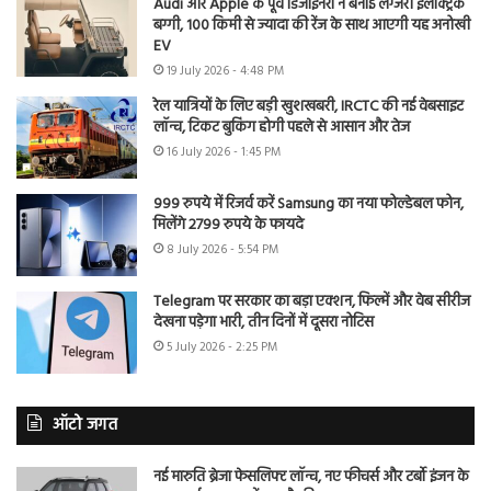
Audi और Apple के पूर्व डिजाइनरों ने बनाई लग्जरी इलेक्ट्रिक
बग्गी, 100 किमी से ज्यादा की रेंज के साथ आएगी यह अनोखी
EV
19 July 2026 - 4:48 PM
रेल यात्रियों के लिए बड़ी खुशखबरी, IRCTC की नई वेबसाइट
लॉन्च, टिकट बुकिंग होगी पहले से आसान और तेज
16 July 2026 - 1:45 PM
999 रुपये में रिजर्व करें Samsung का नया फोल्डेबल फोन,
मिलेंगे 2799 रुपये के फायदे
8 July 2026 - 5:54 PM
Telegram पर सरकार का बड़ा एक्शन, फिल्में और वेब सीरीज
देखना पड़ेगा भारी, तीन दिनों में दूसरा नोटिस
5 July 2026 - 2:25 PM
ऑटो जगत
नई मारुति ब्रेजा फेसलिफ्ट लॉन्च, नए फीचर्स और टर्बो इंजन के